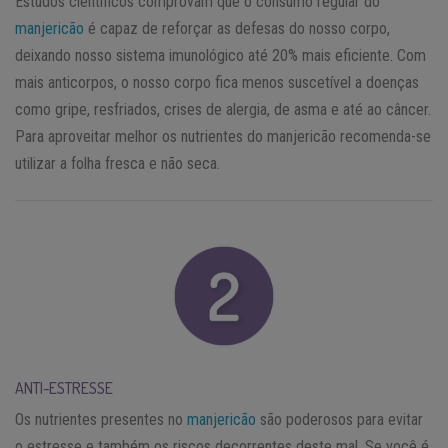
Estudos científicos comprovam que o consumo regular do
manjericão
é capaz de reforçar as defesas do nosso corpo,
deixando nosso sistema imunológico até 20% mais eficiente. Com
mais anticorpos, o nosso corpo fica menos suscetível a doenças
como gripe, resfriados, crises de alergia, de asma e até ao câncer.
Para aproveitar melhor os nutrientes do manjericão recomenda-se
utilizar a folha fresca e não seca.
ANTI-ESTRESSE
Os nutrientes presentes no
manjericão
são poderosos para evitar
o estresse e também os riscos decorrentes deste mal. Se você é