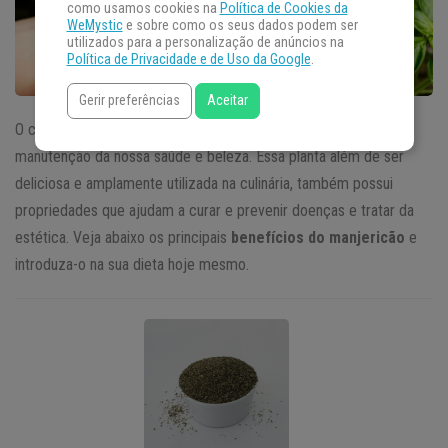
como usamos cookies na
Política de Cookies da
WeMystic
e sobre como os seus dados podem ser
utilizados para a personalização de anúncios na
Política de Privacidade e de Uso da Google
.
Gerir preferências
Aceitar
O consumo do
manjericão
está cada dia mais associado à
manutenção da nossa saúde e beleza. Essa planta além de ser
deliciosa e amplamente utilizada na culinária, também possui
propriedades que ajudam a curar e prevenir doenças e tratar da
estética. Veja abaixo os principais
benefícios do manjericão
e
introduza-o na sua dieta hoje mesmo.