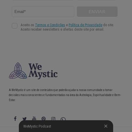
A WeMystic é um site de conteúdos que poderão ajudar a nossa comunidade a tomar
decisões mais conscientes e fundamentadas na área da Astrologia, Espiritualidade e Bem-
Estar.
WeMystic Podcast
WeMystic Podcast