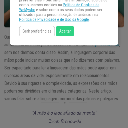
preferências
. Pode obter mais informação acerca de
como usamos cookies na
Política de Cookies da
WeMystic
e sobre como os seus dados podem ser
utilizados para a personalização de anúncios na
Política de Privacidade e de Uso da Google
.
Gerir preferências
Aceitar
Quando nos comunicamos, nosso cérebro envolve de forma
automática as mãos para transmitirem emoções e
pensamentos
,
sem nos darmos conta disso. Assim, a linguagem corporal das
mãos pode indicar muitas coisas que não dizemos com palavras.
Ser capacitado para ler a linguagem das mãos pode ajudar em
diversas áreas da vida, especialmente em relacionamentos.
Devido à sua riqueza e complexidade, as expressões das mãos
podem ser divididas em diferentes categorias. Neste artigo,
vamos falar sobre a linguagem corporal das palmas e polegares.
“A mão é o lado afiado da mente”
Jacob Bronowski