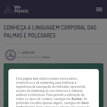
CONHEÇA A LINGUAGEM CORPORAL DAS
PALMAS E POLEGARES
Por
WEMYSTIC
Tempo de leitura:
6 min
Esta página web utiliza cookies necessários,
estatísticos e de marketing, para melhorar a
experiência de navegação do Utilizador, apresentar
acções de marketing do seu interesse e elaborar
análises estatísticas. Para permitir a utilização de
todos os tipos de cookies, carregue em
Aceitar
. Se
pretender escolher apenas alguns, carregue em
Gerir