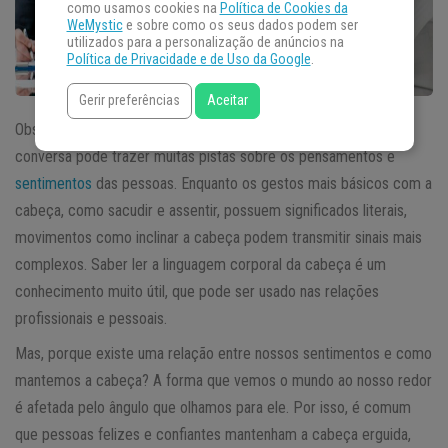
como usamos cookies na
Política de Cookies da
WeMystic
e sobre como os seus dados podem ser
utilizados para a personalização de anúncios na
Política de Privacidade e de Uso da Google
.
Gerir preferências
Aceitar
Observar os movimentos feitos com a cabeça durante uma
conversa pode trazer muitas pistas sobre os pensamentos e
sentimentos
das pessoas. Enquanto os gestos mais básicos com a
cabeça, como sacudir e assentir, possuem significados literais,
movimentos como inclinar a cabeça podem transmitir sinais mais
complexos. Saber ler a linguagem corporal da cabeça é um
conhecimento muito útil, que pode ser usado nas relações
profissionais e pessoais.
Mas, porque existe uma relação entre nossos sentimentos e como
mantemos a cabeça? A forma que vemos o mundo ao nosso redor
é afetada pelo ângulo que olhamos para ele. Por isso, é comum
que pessoas felizes e confiantes mantenham a cabeça erguida,