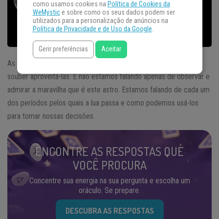
como usamos cookies na
Política de Cookies da
WeMystic
e sobre como os seus dados podem ser
utilizados para a personalização de anúncios na
Política de Privacidade e de Uso da Google
.
Gerir preferências
Aceitar
As
fases da Lua
podem carregar grandes benefícios para quem
souber aproveitá-las. E não estamos falando apenas de observar e
admirar a maravilha que é este astro. Estamos falando de cada um
dos períodos pelos quais a lua passa e como podemos usá-los
para tomar nossas decisões.
ENCONTRE AS RESPOSTAS QUE
VOCÊ PROCURA
Concentre sua energia na sua pergunta e escolha um
oráculo. Se prepare.
DESCUBRA AS RESPOSTAS