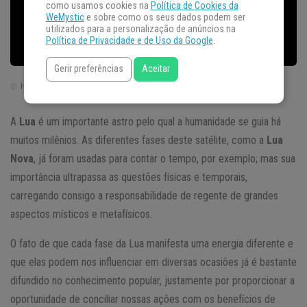
como usamos cookies na
Política de Cookies da
WeMystic
e sobre como os seus dados podem ser
utilizados para a personalização de anúncios na
Política de Privacidade e de Uso da Google
.
Gerir preferências
Aceitar
Horário de Brasília | Brasil (GTM -3)
A
Lua
é um importante astro pelo qual a humanidade se guia há
muitos milênios. As diferentes fases deste satélite, como a
Lua
Nova
, já foram usadas para contar o tempo, por exemplo; mas sua
importância ultrapassa as questões físicas e temporais,
carregando consigo a responsabilidade de regente de grandes
aspectos místicos e metafísicos.
O fato de que cada fase da Lua manifesta uma energia diferente e
que elas podem nos influenciar em diversas ocasiões já é bastante
difundido no conhecimento popular, justamente por proporcionar a
oportunidade de conciliar nossas ações com os benefícios de