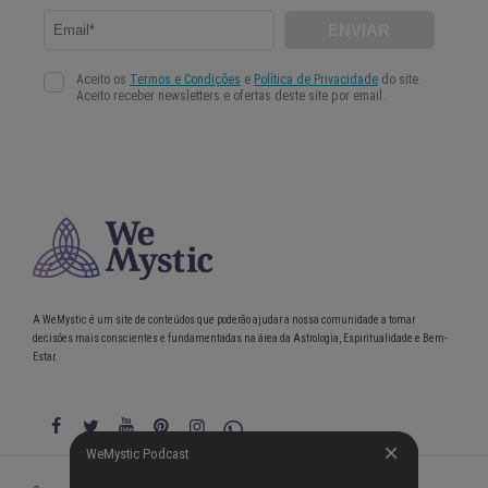
A WeMystic é um site de conteúdos que poderão ajudar a nossa comunidade a tomar
decisões mais conscientes e fundamentadas na área da Astrologia, Espiritualidade e Bem-
Estar.
WeMystic Podcast
WeMystic Podcast