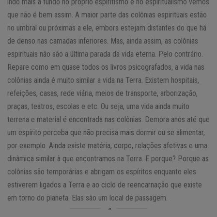
indo mais a fundo no próprio espiritismo e no espiritualismo vemos
que não é bem assim. A maior parte das colônias espirituais estão
no umbral ou próximas a ele, embora estejam distantes do que há
de denso nas camadas inferiores. Mas, ainda assim, as colônias
espirituais não são a última parada da vida eterna. Pelo contrário.
Repare como em quase todos os livros psicografados, a vida nas
colônias ainda é muito similar a vida na Terra. Existem hospitais,
refeições, casas, rede viária, meios de transporte, arborização,
praças, teatros, escolas e etc. Ou seja, uma vida ainda muito
terrena e material é encontrada nas colônias. Demora anos até que
um espírito perceba que não precisa mais dormir ou se alimentar,
por exemplo. Ainda existe matéria, corpo, relações afetivas e uma
dinâmica similar à que encontramos na Terra. E porque? Porque as
colônias são temporárias e abrigam os espíritos enquanto eles
estiverem ligados a Terra e ao ciclo de reencarnação que existe
em torno do planeta. Elas são um local de passagem.