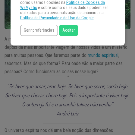
como usamos cookies na
Política de Cookies da
WeMystic
e sobre como os seus dados podem ser
utilizados para a personalização de anúncios na
Política de Privacidade e de Uso da Google
.
Gerir preferências
Aceitar
A morte é a única certeza da vida. Porém, o que nos acontece
depois da mais importante viagem de nossas vidas é um mistério
para muitas pessoas. Que faremos parte do
mundo espiritual
,
sabemos. Mas de que forma? Para onde vão a maior parte das
pessoas? Como funcionam as coisas nesse lugar?
“Se tiver que amar, ame hoje. Se tiver que sorrir, sorria hoje.
Se tiver que chorar, chore hoje. Pois o importante é viver hoje.
O ontem já foi e o amanhã talvez não venha”
André Luiz
O universo espírita nos dá uma bela noção das dimensões