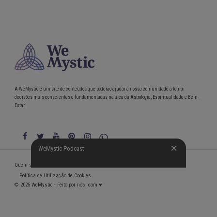
A WeMystic é um site de conteúdos que poderão ajudar a nossa comunidade a tomar
decisões mais conscientes e fundamentadas na área da Astrologia, Espiritualidade e Bem-
Estar.
WeMystic Podcast
WeMystic Podcast
Quem somos
Política de Privacidade
Condições gerais de utilização
Política de Utilização de Cookies
© 2025 WeMystic - Feito por nós, com ♥