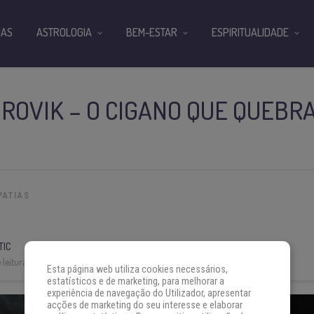
IAS
ASTROLOGIA
BEM-ESTAR
ESPIRITUALIDADE
ROVIK – O CIGANO QUE QUEBR
PATIAS
TIC
leitura:
4 min
Esta página web utiliza cookies necessários,
estatísticos e de marketing, para melhorar a
experiência de navegação do Utilizador, apresentar
acções de marketing do seu interesse e elaborar