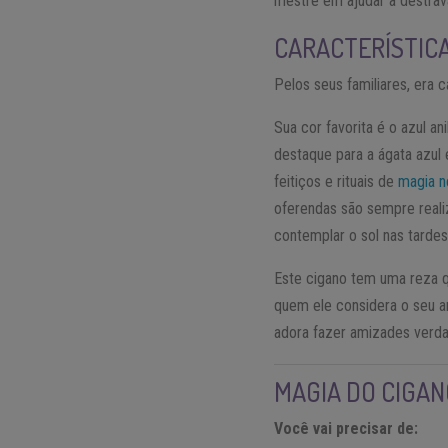
mestre em ajudar a destrav
CARACTERÍSTICA
Pelos seus familiares, era
Sua cor favorita é o azul an
destaque para a ágata azul 
feitiços e rituais de
magia n
oferendas são sempre real
contemplar o sol nas tardes
Este cigano tem uma reza q
quem ele considera o seu am
adora fazer amizades verd
MAGIA DO CIGAN
V
ocê vai precisar de: