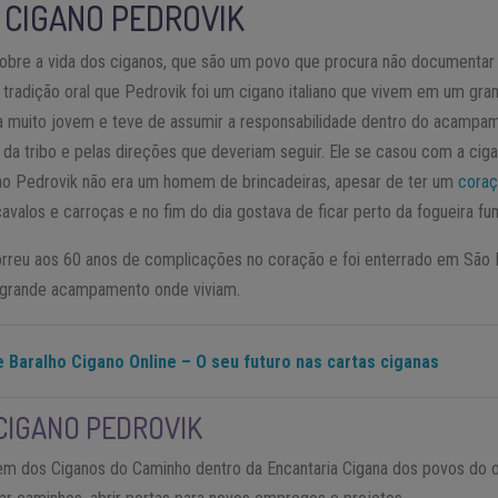
O CIGANO PEDROVIK
obre a vida dos ciganos, que são um povo que procura não documentar s
a tradição oral que Pedrovik foi um cigano italiano que vivem em um g
a muito jovem e teve de assumir a responsabilidade dentro do acampam
da tribo e pelas direções que deveriam seguir. Ele se casou com a cigan
no Pedrovik não era um homem de brincadeiras, apesar de ter um
cora
valos e carroças e no fim do dia gostava de ficar perto da fogueira f
rreu aos 60 anos de complicações no coração e foi enterrado em São 
 grande acampamento onde viviam.
 Baralho Cigano Online – O seu futuro nas cartas ciganas
CIGANO PEDROVIK
gem dos Ciganos do Caminho dentro da Encantaria Cigana dos povos do or