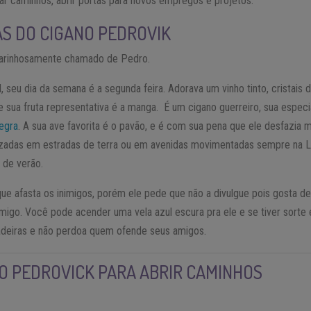
ar caminhos, abrir portas para novos empregos e projetos.
S DO CIGANO PEDROVIK
 carinhosamente chamado de Pedro.
il, seu dia da semana é a segunda feira. Adorava um vinho tinto, cristais
e sua fruta representativa é a manga. É um cigano guerreiro, sua espe
egra
. A sua ave favorita é o pavão, e é com sua pena que ele desfazia 
izadas em estradas de terra ou em avenidas movimentadas sempre na L
 de verão.
ue afasta os inimigos, porém ele pede que não a divulgue pois gosta d
igo. Você pode acender uma vela azul escura pra ele e se tiver sorte el
adeiras e não perdoa quem ofende seus amigos.
O PEDROVICK PARA ABRIR CAMINHOS