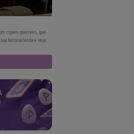
 um cigano guerreiro, que
a história/lenda e veja
A
.