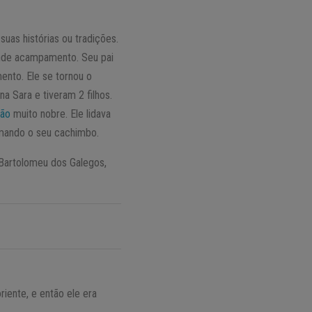
uas histórias ou tradições.
rande acampamento. Seu pai
ento. Ele se tornou o
a Sara e tiveram 2 filhos.
ção
muito nobre. Ele lidava
umando o seu cachimbo.
Bartolomeu dos Galegos,
iente, e então ele era