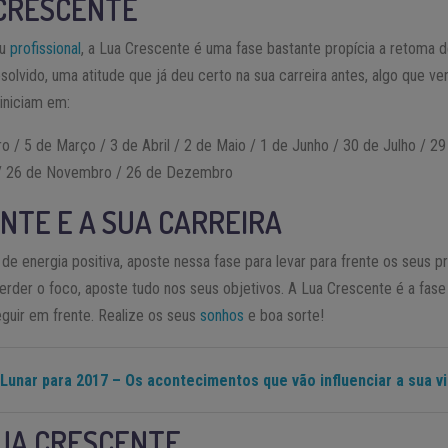
 CRESCENTE
ou
profissional
, a Lua Crescente é uma fase bastante propícia a retoma 
olvido, uma atitude que já deu certo na sua carreira antes, algo que ve
iniciam em:
ro / 5 de Março / 3 de Abril / 2 de Maio / 1 de Junho / 30 de Julho / 2
 / 26 de Novembro / 26 de Dezembro
NTE E A SUA CARREIRA
 de energia positiva, aposte nessa fase para levar para frente os seus p
rder o foco, aposte tudo nos seus objetivos. A Lua Crescente é a fase 
eguir em frente. Realize os seus
sonhos
e boa sorte!
Lunar para 2017 – Os acontecimentos que vão influenciar a sua vi
LUA CRESCENTE