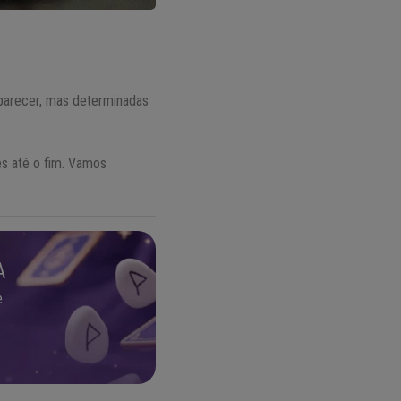
 parecer, mas determinadas
es até o fim. Vamos
A
.