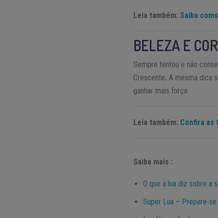
Leia também:
Saiba como
BELEZA E CO
Sempre tentou e não conse
Crescente
.
A mesma dica se
ganhar mais força.
Leia também:
Confira as 
Saiba mais :
O que a lua diz sobre a 
Super Lua – Prepare-se 