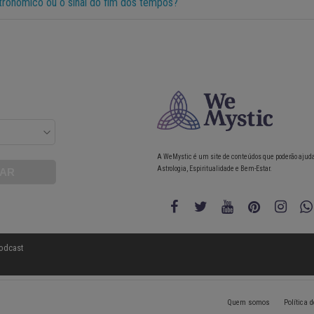
tronômico ou o sinal do fim dos tempos?
A WeMystic é um site de conteúdos que poderão ajud
Astrologia, Espiritualidade e Bem-Estar.
odcast
Quem somos
Política 