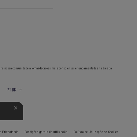
ar a nossa comunidade a tomar decisões mais conscientes e fundamentadas na área da
PT-BR
de Privacidade
Condições gerais de utilização
Política de Utilização de Cookies