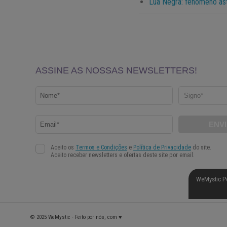
Lua Negra: fenômeno as
WeMystic P
© 2025 WeMystic - Feito por nós, com ♥