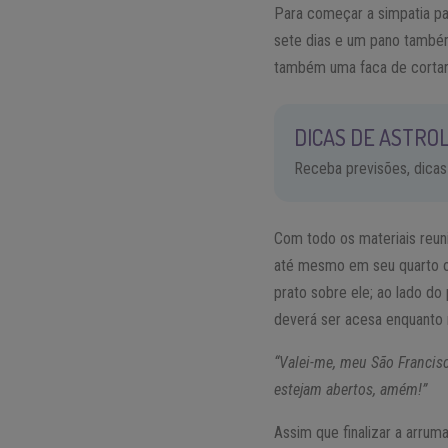
Para começar a simpatia pa
sete dias e um pano també
também uma faca de cortar
DICAS DE ASTROL
Receba previsões, dicas
Com todo os materiais reun
até mesmo em seu quarto ou
prato sobre ele; ao lado do
deverá ser acesa enquanto r
“Valei-me, meu São Francis
estejam abertos, amém!”
Assim que finalizar a arrum