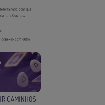
m determinado dom que
perante o Cosmos,
r;
l conexão com outra
A
.
RIR CAMINHOS