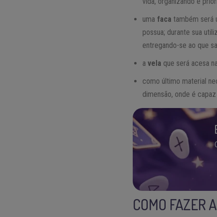
vida, organizando e prio
uma
faca
também será ut
possua; durante sua uti
entregando-se ao que s
a
vela
que será acesa na 
como último material ne
dimensão, onde é capaz d
COMO FAZER A