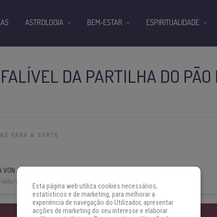
IAS
ASTROLOGIA
BEM-ESTAR
ESPIRITUALIDADE
NFALÍVEL DA PARTILHA DO PÃO
IAS PARA A SORTE
A VON AH
leitura:
3 min
Esta página web utiliza cookies necessários,
estatísticos e de marketing, para melhorar a
experiência de navegação do Utilizador, apresentar
acções de marketing do seu interesse e elaborar