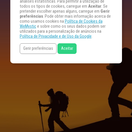
análises estatísticas. Para permitir a utilização de
todos os tipos de cookies, carregue em
Aceitar
. Se
pretender escolher apenas alguns, carregue em
Gerir
preferências
. Pode obter mais informação acerca de
como usamos cookies na
Política de Cookies da
WeMystic
e sobre como os seus dados podem ser
utilizados para a personalização de anúncios na
Política de Privacidade e de Uso da Google
.
Gerir preferências
Aceitar