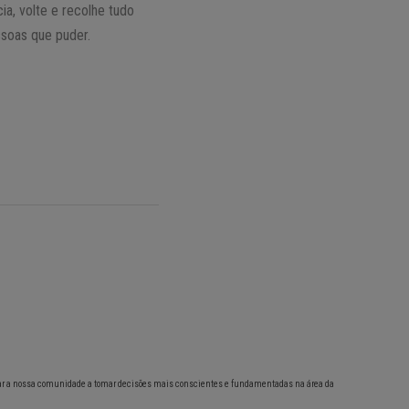
a, volte e recolhe tudo
soas que puder.
ar a nossa comunidade a tomar decisões mais conscientes e fundamentadas na área da