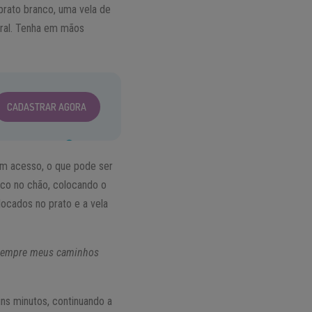
prato branco, uma vela de
eral. Tenha em mãos
CADASTRAR AGORA
am acesso, o que pode ser
nco no chão, colocando o
locados no prato e a vela
e sempre meus caminhos
uns minutos, continuando a