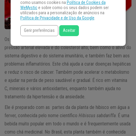
como usamos cookies na
Política de Cookies da
WeMystic
e sobre como os seus dados podem ser
utilizados para a personalização de anúncios na
Política de Privacidade e de Uso da Google
.
Gerir preferências
Aceitar
Os benefícios para a saúde do chá de Hibisco incluem alívio da
pressão arterial elevada e do colesterol alto, bem como o alívio do
sistema digestivo e do sistema imunitário, e também faz bem aos
problemas inflamatórios. Este chá ajuda a curar doenças hepáticas
e reduz o risco de câncer. Também pode acelerar o metabolismo
e ajudar na perda de peso saudável e gradual. É rico em vitamina
C, minerais e vários antioxidantes, enquanto também ajuda no
tratamento da hipertensão e da ansiedade.
Ele é preparado com as partes da da planta de hibisco em água a
ferver, conhecida pelo nome científico
Hibiscus sabdariffa
. É uma
bebida muito popular em todo o mundo e é frequentemente usada
como chá medicinal. No Brasil, esta planta também é conhecida