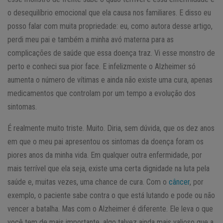
o desequilíbrio emocional que ela causa nos familiares. E disso eu
posso falar com muita propriedade: eu, como autora desse artigo,
perdi meu pai e também a minha avó materna para as
complicações de saúde que essa doença traz. Vi esse monstro de
perto e conheci sua pior face. E infelizmente o Alzheimer só
aumenta o número de vítimas e ainda não existe uma cura, apenas
medicamentos que controlam por um tempo a evolução dos
sintomas.
É realmente muito triste. Muito. Diria, sem dúvida, que os dez anos
em que o meu pai apresentou os sintomas da doença foram os
piores anos da minha vida. Em qualquer outra enfermidade, por
mais terrível que ela seja, existe uma certa dignidade na luta pela
saúde e, muitas vezes, uma chance de cura. Com o
câncer
, por
exemplo, o paciente sabe contra o que está lutando e pode ou não
vencer a batalha. Mas com o Alzheimer é diferente. Ele leva o que
você tem de mais importante, algo talvez ainda mais valioso que a