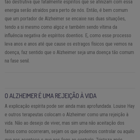
tão destrutiva que fatalmente espíritos que se afinizam com essa
energia serão atraídos para perto de nós. Então, é bem comum
que um portador de Alzheimer se encaixe nas duas situações,
tendo a si mesmo como algoz e também sendo vítima da
influência negativa de espíritos doentios. E, como esse processo
leva anos e anos até que cause os estragos físicos que vemos na
doença, faz sentido que o Alzheimer seja uma doença tão comum
na fase senil.
O ALZHEIMER É UMA REJEIÇÃO À VIDA
A explicação espírita pode ser ainda mais aprofundada. Louise Hay
e outros terapeutas colocam o Alzheimer como uma rejeição à
vida. Não ao desejo de viver, mas sim uma não aceitação dos
fatos como ocorreram, sejam os que podemos controlar ou aquilo
que nos acontece e que nos foge ao controle. Tristeza após