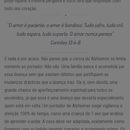
pode repetir a mesma pergunta e você terá que responder com
todo seu coração.
“O amor é paciente, o amor é bondoso. Tudo sofre, tudo crê,
tudo espera, tudo suporta. O amor nunca perece”
Coríntios 13:4-8
E nada é por acaso. Não pense que o carma do Alzheimer se limita
somente ao portador. Não não. Uma família nunca é acometida por
essa doença sem que existam débitos que justifiquem as
mudanças drásticas que a doença traz. Ela é, sem dúvida, uma
grande chance de aperfeiçoamento espiritual para todos os
envolvidos, já que essa é uma doença que devasta especialmente
quem está em volta. Um portador de Alzheimer exige vigilância e
atenção 100% do tempo, como uma criança de 1 ano que acabou
de aprender a andar. A casa deve ser adaptada, exatamente como
fazemos para os bebês tapando tomadas e protegendo quinas. Só