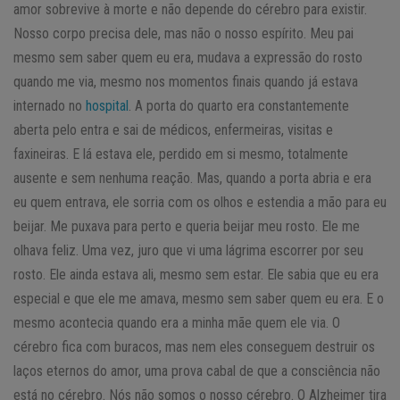
amor sobrevive à morte e não depende do cérebro para existir.
Nosso corpo precisa dele, mas não o nosso espírito. Meu pai
mesmo sem saber quem eu era, mudava a expressão do rosto
quando me via, mesmo nos momentos finais quando já estava
internado no
hospital
. A porta do quarto era constantemente
aberta pelo entra e sai de médicos, enfermeiras, visitas e
faxineiras. E lá estava ele, perdido em si mesmo, totalmente
ausente e sem nenhuma reação. Mas, quando a porta abria e era
eu quem entrava, ele sorria com os olhos e estendia a mão para eu
beijar. Me puxava para perto e queria beijar meu rosto. Ele me
olhava feliz. Uma vez, juro que vi uma lágrima escorrer por seu
rosto. Ele ainda estava ali, mesmo sem estar. Ele sabia que eu era
especial e que ele me amava, mesmo sem saber quem eu era. E o
mesmo acontecia quando era a minha mãe quem ele via. O
cérebro fica com buracos, mas nem eles conseguem destruir os
laços eternos do amor, uma prova cabal de que a consciência não
está no cérebro. Nós não somos o nosso cérebro. O Alzheimer tira