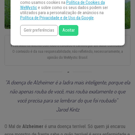
como usamos cookies na
Política de Cookies da
WeMystic
e sobre como os seus dados podem ser
utilizados para a personalização de anúncios na
Política de Privacidade e de Uso da Google
.
Gerir preferências
Aceitar
Esse texto foi escrito com todo o cuidado e carinho por um autor convidado.
O conteúdo é da sua responsabilidade, não refletindo, necessariamente, a
opinião do WeMystic Brasil.
“A doença de Alzheimer é a ladra mais inteligente, porque ela
não apenas rouba de você, mas rouba exatamente o que
você precisa para se lembrar do que foi roubado”
Jarod Kintz
O Mal de
Alzheimer
é uma doença terrível. Só quem já encarou
esse monstro de frente sabe o quão terrível é essa enfermidade e