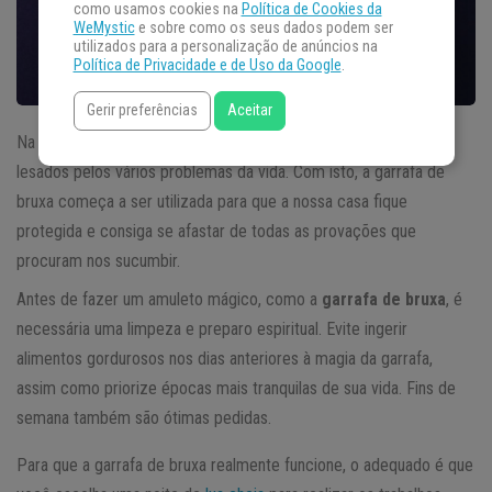
como usamos cookies na
Política de Cookies da
WeMystic
e sobre como os seus dados podem ser
utilizados para a personalização de anúncios na
Política de Privacidade e de Uso da Google
.
Gerir preferências
Aceitar
Na sociedade em qual vivemos, muitas vezes nos sentimos
lesados pelos vários problemas da vida. Com isto, a garrafa de
bruxa começa a ser utilizada para que a nossa casa fique
protegida e consiga se afastar de todas as provações que
procuram nos sucumbir.
Antes de fazer um amuleto mágico, como a
garrafa de bruxa
, é
necessária uma limpeza e preparo espiritual. Evite ingerir
alimentos gordurosos nos dias anteriores à magia da garrafa,
assim como priorize épocas mais tranquilas de sua vida. Fins de
semana também são ótimas pedidas.
Para que a garrafa de bruxa realmente funcione, o adequado é que