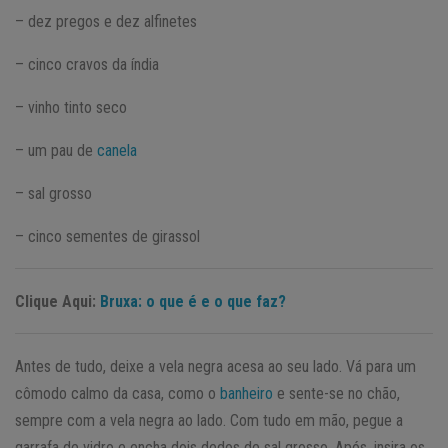
– dez pregos e dez alfinetes
– cinco cravos da índia
– vinho tinto seco
– um pau de
canela
– sal grosso
– cinco sementes de girassol
Clique Aqui:
Bruxa: o que é e o que faz?
Antes de tudo, deixe a vela negra acesa ao seu lado. Vá para um
cômodo calmo da casa, como o
banheiro
e sente-se no chão,
sempre com a vela negra ao lado. Com tudo em mão, pegue a
garrafa de vidro e encha dois dedos de sal grosso. Após, insira os