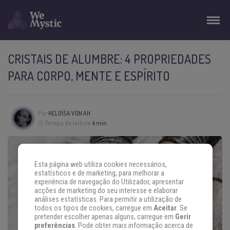
CRISTAIS DE ALUMBRE: 4 PROPRIEDADES
PARA CORPO, MENTE E ESPÍRITO
Por
HELOÍSA VON AH
Tempo de leitura:
4 min
Esta página web utiliza cookies necessários,
estatísticos e de marketing, para melhorar a
experiência de navegação do Utilizador, apresentar
acções de marketing do seu interesse e elaborar
análises estatísticas. Para permitir a utilização de
todos os tipos de cookies, carregue em
Aceitar
. Se
pretender escolher apenas alguns, carregue em
Gerir
preferências
. Pode obter mais informação acerca de