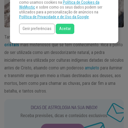
como usamos cookies na
Política de Cookies da
WeMystic
e sobre como os seus dados podem ser
utilizados para a personalização de anúncios na
Política de Privacidade e de Uso da Google
.
Gerir preferências
Aceitar
Também chamada Pedra da Luz, a Pedra de Alumbre é um dos
cristais
mais misteriosos que se tem conhecimento. Rica a ponto
de ser utilizada como um desodorizante natural, a pedra
inicialmente era utilizada por culturas indígenas datadas de séculos
antes de Cristo, atuando como um poderoso
amuleto
para iluminar
e transmitir energia em meio a rituais destinados aos deuses, aos
mortos, bem como para chamar as chuvas, para dar fim a uma
batalha, e tantos outros.
DICAS DE ASTROLOGIA NA SUA INBOX!
Receba previsões, dicas e conteúdos exclusivos.