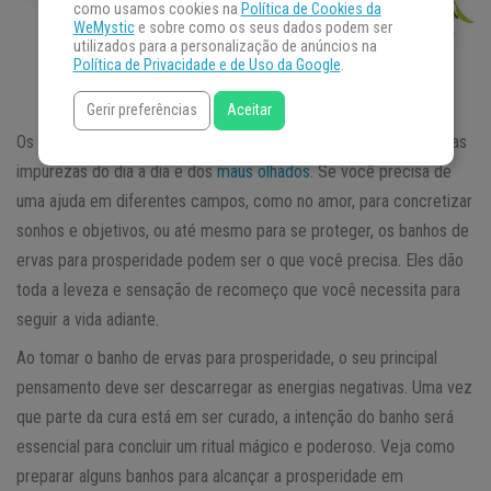
como usamos cookies na
Política de Cookies da
WeMystic
e sobre como os seus dados podem ser
utilizados para a personalização de anúncios na
Política de Privacidade e de Uso da Google
.
Gerir preferências
Aceitar
Os
banhos de ervas
são uma forma de limpar o nosso corpo das
impurezas do dia a dia e dos
maus olhados
. Se você precisa de
uma ajuda em diferentes campos, como no amor, para concretizar
sonhos e objetivos, ou até mesmo para se proteger, os banhos de
ervas para prosperidade podem ser o que você precisa. Eles dão
toda a leveza e sensação de recomeço que você necessita para
seguir a vida adiante.
Ao tomar o banho de ervas para prosperidade, o seu principal
pensamento deve ser descarregar as energias negativas. Uma vez
que parte da cura está em ser curado, a intenção do banho será
essencial para concluir um ritual mágico e poderoso. Veja como
preparar alguns banhos para alcançar a prosperidade em