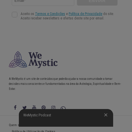
A WeMystic é um site de conteúdos que poderão ajudar a nossa comunidade a tomar
decisões mais conscientes e fundamentadas na área da Astrologia, Espiritualidade e Bem-
Estar.
WeMystic Podcast
WeMystic Podcast
Quem somos
Política de Privacidade
Condições gerais de utilização
Política de Utilização de Cookies