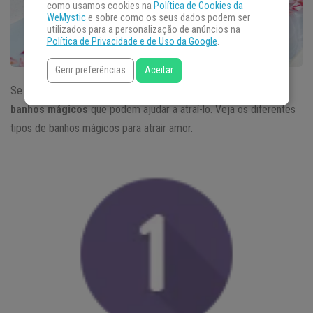
como usamos cookies na
Política de Cookies da
WeMystic
e sobre como os seus dados podem ser
utilizados para a personalização de anúncios na
Política de Privacidade e de Uso da Google
.
Gerir preferências
Aceitar
Se o que sente em sua vida é falta de amor, existem cinco
banhos mágicos
que podem ajudar a atraí-lo. Veja os diferentes
tipos de banhos mágicos para atrair amor.