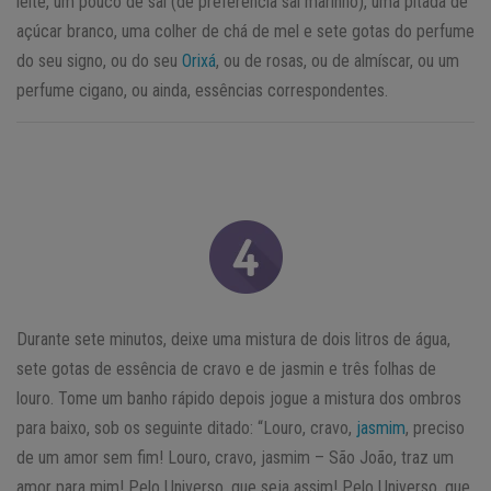
leite, um pouco de sal (de preferência sal marinho), uma pitada de
açúcar branco, uma colher de chá de mel e sete gotas do perfume
do seu signo, ou do seu
Orixá
, ou de rosas, ou de almíscar, ou um
perfume cigano, ou ainda, essências correspondentes.
Durante sete minutos, deixe uma mistura de dois litros de água,
sete gotas de essência de cravo e de jasmin e três folhas de
louro. Tome um banho rápido depois jogue a mistura dos ombros
para baixo, sob os seguinte ditado: “Louro, cravo,
jasmim
, preciso
de um amor sem fim! Louro, cravo, jasmim – São João, traz um
amor para mim! Pelo Universo, que seja assim! Pelo Universo, que