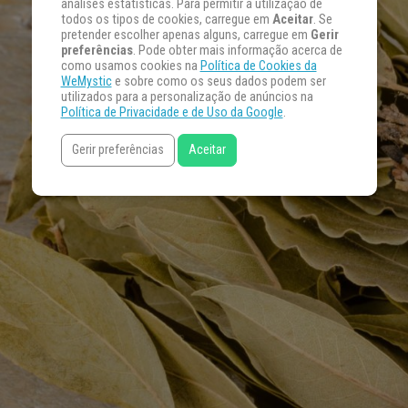
análises estatísticas. Para permitir a utilização de
todos os tipos de cookies, carregue em
Aceitar
. Se
pretender escolher apenas alguns, carregue em
Gerir
preferências
. Pode obter mais informação acerca de
como usamos cookies na
Política de Cookies da
WeMystic
e sobre como os seus dados podem ser
utilizados para a personalização de anúncios na
Política de Privacidade e de Uso da Google
.
Gerir preferências
Aceitar