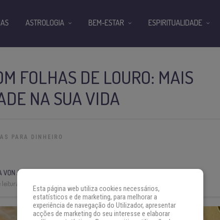
IAS
ASTROLOGIA
BEM-ESTAR
ESPIRITUALIDADE
OM FOLHAS DE LOURO: MAIS
ADE NA SUA VIDA
IAS PARA DINHEIRO
A VON AH
leitura:
2 min
Esta página web utiliza cookies necessários,
estatísticos e de marketing, para melhorar a
experiência de navegação do Utilizador, apresentar
acções de marketing do seu interesse e elaborar