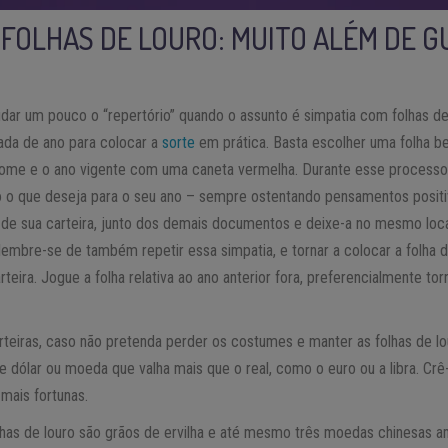
 FOLHAS DE LOURO: MUITO ALÉM DE 
ar um pouco o “repertório” quando o assunto é simpatia com folhas de 
rada de ano para colocar a
sorte
em prática. Basta escolher uma folha b
nome e o ano vigente com uma caneta vermelha. Durante esse processo
 o que deseja para o seu ano – sempre ostentando pensamentos positi
 de sua carteira, junto dos demais documentos e deixe-a no mesmo loca
lembre-se de também repetir essa simpatia, e tornar a colocar a folha
teira. Jogue a folha relativa ao ano anterior fora, preferencialmente to
rteiras, caso não pretenda perder os costumes e manter as folhas de l
 dólar ou moeda que valha mais que o real, como o euro ou a libra. Crê
 mais fortunas.
olhas de louro são grãos de ervilha e até mesmo três moedas chinesas a