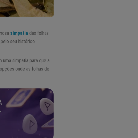
famosa
simpatia
das folhas
 pelo seu histórico
m uma simpatia para que a
 opções onde as folhas de
A
.