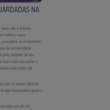
GUARDADAS NA
louro, não é preciso
em bonita e seca,
, concentre-se fortemente
vos de prosperidade.
l pelo restante do ano.
 de louro com seu nome a
rnando-a para junto da
ouro por lá, pense também
-se que essa prática ajuda o
marradas por um fio