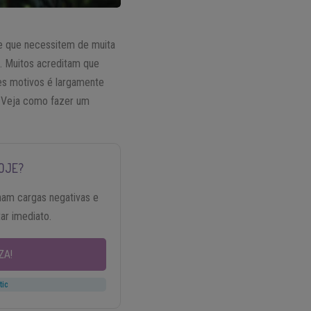
e que necessitem de muita
s
. Muitos acreditam que
es motivos é largamente
. Veja como fazer um
OJE?
nam cargas negativas e
tar imediato.
ZA!
tic