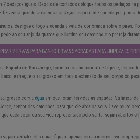
 7 pedaços iguais. Depois de cortados coloque todos os pedaços na p
a fervendo quando colocar os pedaços, espere até que atinja o ponto d
nutos, desligue o fogo e acenda a vela de cor branca sobre o pires. P
 pede ao seu anjo da guarda que ilumine seu caminho e o proteja durante 
PRAR 7 ERVAS PARA BANHO: ERVAS SAGRADAS PARA LIMPEZA ESPIRIT
m a
Espada de São Jorge
, tome um banho normal de higiene, depois 
 baixo; esfregue o sal grosso em toda a extensão de seu corpo do pes
 sal grosso com a
água
em que foram fervidas as espadas. Vá limpando 
Jorge, senhor dos caminhos, para que ele abra os seus. Lave muito be
, que cada setor da sua vida representado pelo santo, sejam abertos e
s sejam verbalizados e não fiquem apenas em eu interior, isso emprega