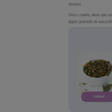
desejos.
Feito o banho, deixe que s
algum gramado de sua pref
ALECRIM
ANO NOVO
7 ERVAS