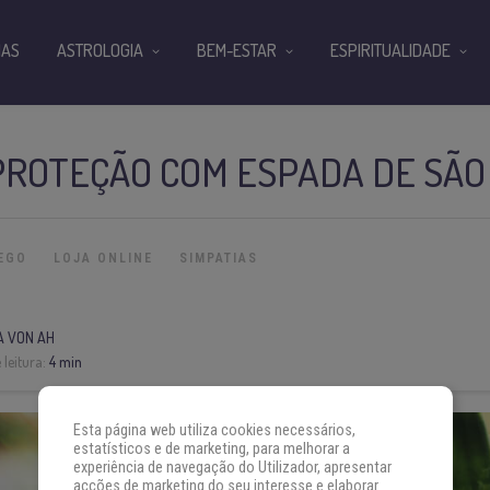
IAS
ASTROLOGIA
BEM-ESTAR
ESPIRITUALIDADE
PROTEÇÃO COM ESPADA DE SÃO
EGO
LOJA ONLINE
SIMPATIAS
A VON AH
leitura:
4 min
Esta página web utiliza cookies necessários,
estatísticos e de marketing, para melhorar a
experiência de navegação do Utilizador, apresentar
acções de marketing do seu interesse e elaborar