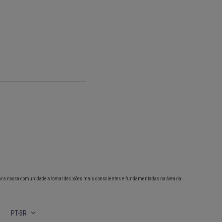
ar a nossa comunidade a tomar decisões mais conscientes e fundamentadas na área da
PT-BR