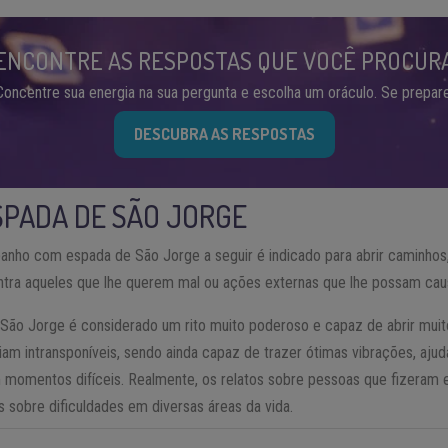
ENCONTRE AS RESPOSTAS QUE VOCÊ PROCUR
Concentre sua energia na sua pergunta e escolha um oráculo. Se prepare
DESCUBRA AS RESPOSTAS
SPADA DE SÃO JORGE
 banho com espada de São Jorge a seguir é indicado para abrir caminho
ontra aqueles que lhe querem mal ou ações externas que lhe possam ca
ão Jorge é considerado um rito muito poderoso e capaz de abrir muit
iam intransponíveis, sendo ainda capaz de trazer ótimas vibrações, aj
m momentos difíceis. Realmente, os relatos sobre pessoas que fizeram
s sobre dificuldades em diversas áreas da vida.