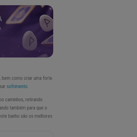
A
.
s, bem como criar uma forte
usar
sofrimento
.
os caminhos, retirando
udando também para que o
 este banho são os melhores