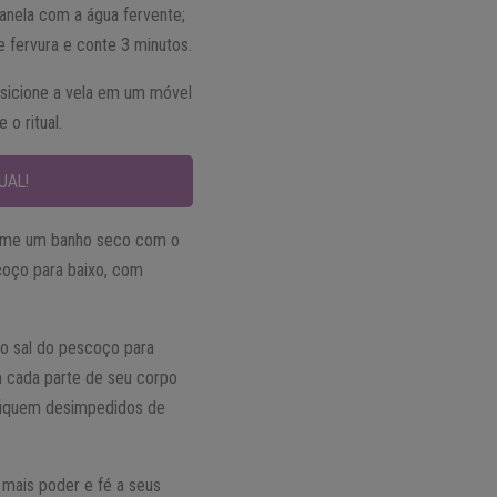
anela com a água fervente;
e fervura e conte 3 minutos.
osicione a vela em um móvel
o ritual.
UAL!
tome um banho seco com o
coço para baixo, com
o sal do pescoço para
m cada parte de seu corpo
 fiquem desimpedidos de
 mais poder e fé a seus