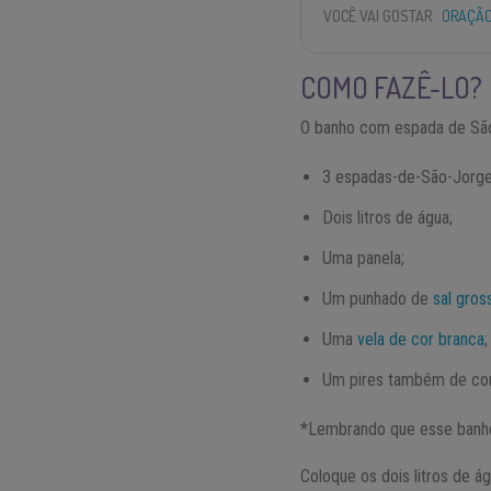
VOCÊ VAI GOSTAR
ORAÇÃO
COMO FAZÊ-LO?
O banho com espada de São 
3 espadas-de-São-Jorge
Dois litros de água;
Uma panela;
Um punhado de
sal gros
Uma
vela de cor branca
;
Um pires também de cor
*Lembrando que esse banho 
Coloque os dois litros de 