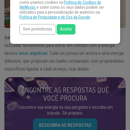
como usamos cookies na
Política de Cookies da
WeMystic
e sobre como os seus dados podem ser
utilizados para a personalização de anúncios na
Política de Privacidade e de Uso da Google
.
Gerir preferências
Aceitar
Sais de banho dos Arcanjos
são uma das mais aromáticas e
delicadas ferramentas para entrar em contato com a energia
desses
seres angelicais.
Cada um possui um aroma e uma energia
diferente, que propiciam um banho restaurador com propriedades
específicas ligadas a cada arcanjo, veja abaixo.
ENCONTRE AS RESPOSTAS QUE
VOCÊ PROCURA
Concentre sua energia na sua pergunta e escolha um
oráculo. Se prepare.
DESCUBRA AS RESPOSTAS