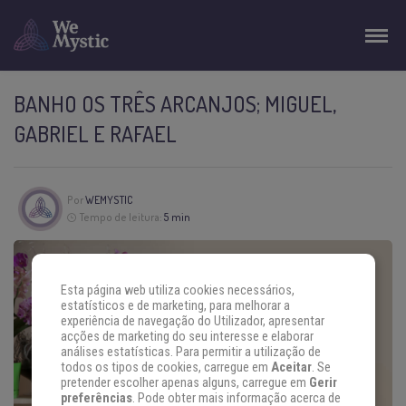
BANHO OS TRÊS ARCANJOS; MIGUEL,
GABRIEL E RAFAEL
Por
WEMYSTIC
Tempo de leitura:
5 min
Esta página web utiliza cookies necessários,
estatísticos e de marketing, para melhorar a
experiência de navegação do Utilizador, apresentar
acções de marketing do seu interesse e elaborar
análises estatísticas. Para permitir a utilização de
todos os tipos de cookies, carregue em
Aceitar
. Se
pretender escolher apenas alguns, carregue em
Gerir
preferências
. Pode obter mais informação acerca de