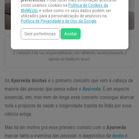
preferências
. Pode obter mais informação acerca de
como usamos cookies na
Política de Cookies da
WeMystic
e sobre como os seus dados podem ser
utilizados para a personalização de anúncios na
Política de Privacidade e de Uso da Google
.
Gerir preferências
Aceitar
Esse texto foi escrito com todo o cuidado e carinho por um autor convidado.
O conteúdo é da sua responsabilidade, não refletindo, necessariamente, a
opinião do WeMystic Brasil.
Os
Ayurveda
doshas
é o primeiro conceito que vem à cabeça da
maioria das pessoas que pensa sobre o
Ayurveda
. É um aspecto
essencial, sim, mas nem de longe esse conceito consegue abarcar
toda a proposta de saúde e longevidade trazida da Índia por essa
ciência antiga.
Mas há um motivo pra esse primeiro contato com o
Ayurveda
marcar tanto a memória das pessoas: o diagnóstico de
dosha
é