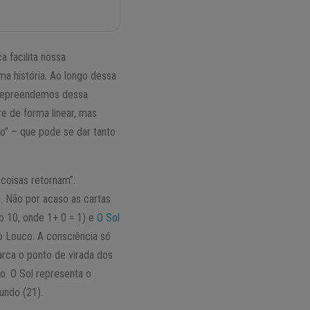
 facilita nossa
ma história. Ao longo dessa
m depreendemos dessa
e de forma linear, mas
o” – que pode se dar tanto
coisas retornam”.
. Não por acaso as cartas
o 10, onde 1+ 0 = 1) e
O Sol
do Louco. A consciência só
rca o ponto de virada dos
o. O Sol representa o
undo (21).