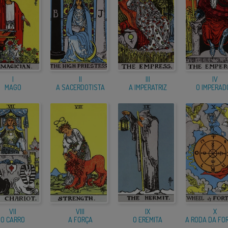
I
II
III
IV
MAGO
A SACERDOTISTA
A IMPERATRIZ
O IMPERAD
VII
VIII
IX
X
O CARRO
A FORÇA
O EREMITA
A RODA DA FO