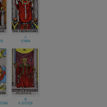
V
OR
O PAPA
XI
RTUNA
A JUSTIÇA