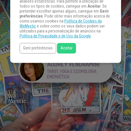
análises estatísticas. Para permitir a utilização de
todos os tipos de cookies, carregue em
Aceitar
. Se
pretender escolher apenas alguns, carregue em
Gerir
preferências
. Pode obter mais informação acerca de
como usamos cookies na
Política de Cookies da
WeMystic
e sobre como os seus dados podem ser
utilizados para a personalização de anúncios na
Política de Privacidade e de Uso da Google
.
Gerir preferências
Aceitar