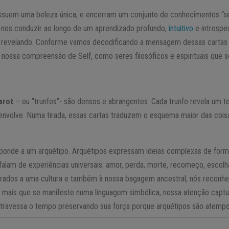
ossuem uma beleza única, e encerram um conjunto de conhecimentos “s
 nos conduzir ao longo de um aprendizado profundo,
intuitivo
e introspe
e revelando. Conforme vamos decodificando a mensagem dessas cartas
nossa compreensão de Self, como seres filosóficos e espirituais que 
arot
– ou “trunfos”- são densos e abrangentes. Cada trunfo revela um t
nvolve. Numa tirada, essas cartas traduzem o esquema maior das coisa
ponde a um arquétipo. Arquétipos expressam ideias complexas de fo
falam de experiências universais: amor, perda, morte, recomeço, escolh
grados a uma cultura e também à nossa bagagem ancestral, nós recon
r mais que se manifeste numa linguagem simbólica, nossa atenção captur
 atravessa o tempo preservando sua força porque arquétipos são atempor