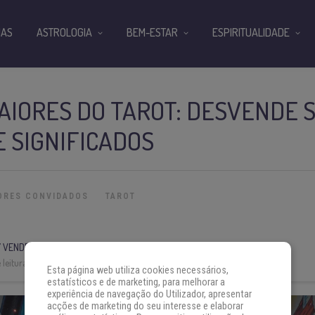
IAS
ASTROLOGIA
BEM-ESTAR
ESPIRITUALIDADE
AIORES DO TAROT: DESVENDE 
E SIGNIFICADOS
ORES CONVIDADOS
TAROT
 VENDRAMINI
leitura:
5 min
Esta página web utiliza cookies necessários,
estatísticos e de marketing, para melhorar a
experiência de navegação do Utilizador, apresentar
acções de marketing do seu interesse e elaborar