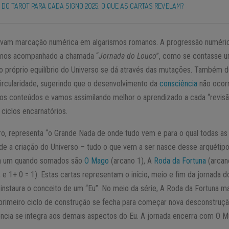
 DO TAROT PARA CADA SIGNO 2025: O QUE AS CARTAS REVELAM?
evam marcação numérica em algarismos romanos. A progressão numérica
mos acompanhado a chamada “
Jornada do Louco
”, como se contasse u
 o próprio equilíbrio do Universo se dá através das mutações. També
ircularidade, sugerindo que o desenvolvimento da
consciência
não ocorr
s conteúdos e vamos assimilando melhor o aprendizado a cada “revisã
ciclos encarnatórios.
ro, representa “o Grande Nada de onde tudo vem e para o qual todas as 
de a criação do Universo – tudo o que vem a ser nasce desse arquétipo
 a um quando somados são
O Mago
(arcano 1), A
Roda da Fortuna
(arcan
, e 1+ 0 = 1). Estas cartas representam o início, meio e fim da jornada 
nstaura o conceito de um “Eu”. No meio da série, A Roda da Fortuna ma
 primeiro ciclo de construção se fecha para começar nova desconstruçã
cia se integra aos demais aspectos do Eu. A jornada encerra com O M