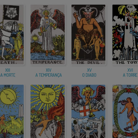
XIII
XIV
XV
XVI
A MORTE
A TEMPERANÇA
O DIABO
A TORRE