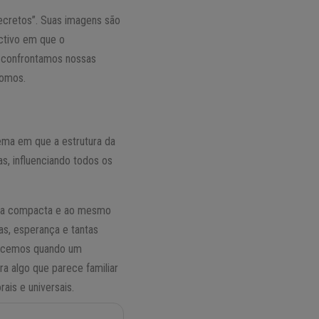
ecretos”. Suas imagens são
ctivo em que o
 confrontamos nossas
somos.
ema em que a estrutura da
s, influenciando todos os
rma compacta e ao mesmo
as, esperança e tantas
hecemos quando um
a algo que parece familiar
ais e universais.