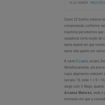
VEJA TAMBÉM
PREVISÕES
Esses 22 trunfos maiores l
compreensão conforme va
trajetória percebemos que
sequência certa noção de c
numa espiral em que revemo
numa vida quanto em vários 
A carta
O Louco
, arcano Ze
Metafisicamente, ele prece
cujos algarismos reduzem
(arcano 19, onde 1 + 9 = 10
surge com O Mago, quando i
Arcanos Maiores
, onde o
momento em que a consciên