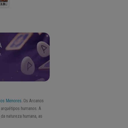
O
A
.
nos Menores
. Os Arcanos
 arquétipos humanos. A
da natureza humana, as