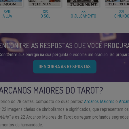
XVIII
XIX
XX
XXI
A LUA
O SOL
O JULGAMENTO
O MUND
ENCONTRE AS RESPOSTAS QUE VOCÊ PROCUR
Concentre sua energia na sua pergunta e escolha um oráculo. Se prepare
DESCUBRA AS RESPOSTAS
 ARCANOS MAIORES DO TAROT?
térico de 78 cartas, composto de duas partes:
Arcanos Maiores
e
Arca
22 imagens cheias de simbolismos e significados, que representam os
tério”
e os 22 Arcanos Maiores do Tarot carregam profundos segredos 
namentos da humanidade.