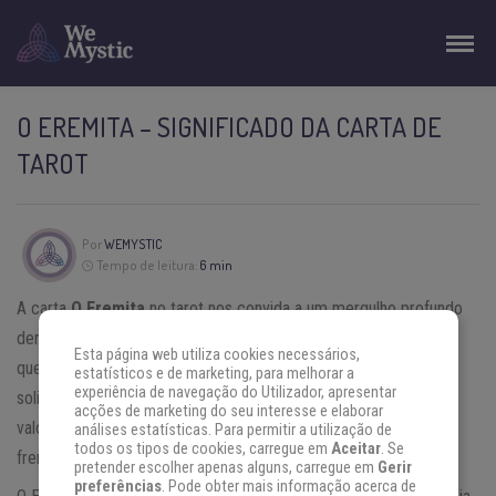
O EREMITA – SIGNIFICADO DA CARTA DE
TAROT
Por
WEMYSTIC
Tempo de leitura:
6 min
A carta
O Eremita
no tarot nos convida a um mergulho profundo
dentro de nós mesmos, em busca das respostas para nossos
Esta página web utiliza cookies necessários,
questionamentos. Ela sugere a necessidade de um tempo de
estatísticos e de marketing, para melhorar a
experiência de navegação do Utilizador, apresentar
solidão, para ouvir nossa voz interior e refletir sobre nossos
acções de marketing do seu interesse e elaborar
valores e objetivos. Para isso, é essencial reduzir o ritmo
análises estatísticas. Para permitir a utilização de
todos os tipos de cookies, carregue em
Aceitar
. Se
frenético da vida cotidiana e silenciar os ruídos externos.
pretender escolher apenas alguns, carregue em
Gerir
preferências
. Pode obter mais informação acerca de