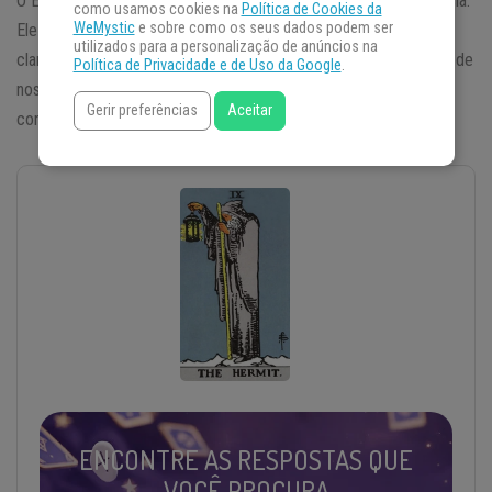
O Eremita simboliza introspecção, autoconhecimento e prudência.
como usamos cookies na
Política de Cookies da
WeMystic
e sobre como os seus dados podem ser
Ele nos aconselha a parar de agir impulsivamente e a buscar
utilizados para a personalização de anúncios na
clareza antes de avançar. Somente quando estivermos seguros de
Política de Privacidade e de Uso da Google
.
nosso caminho, poderemos tomar decisões com sabedoria e
Gerir preferências
Aceitar
confiança.
ENCONTRE AS RESPOSTAS QUE
VOCÊ PROCURA