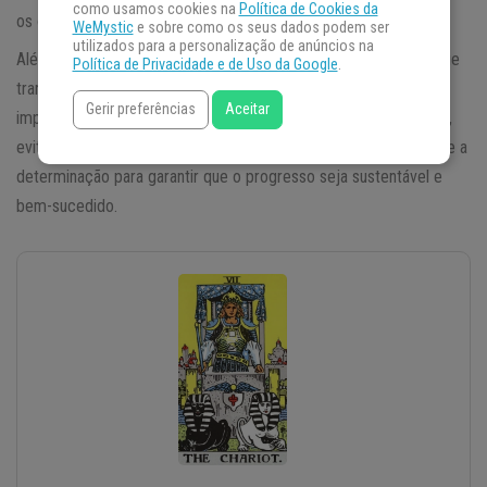
como usamos cookies na
Política de Cookies da
os objetivos serão conquistados em breve.
WeMystic
e sobre como os seus dados podem ser
utilizados para a personalização de anúncios na
Além disso, O Carro pode anunciar uma mudança significativa que
Política de Privacidade e de Uso da Google
.
trará benefícios. No entanto, a carta também alerta para a
Gerir preferências
Aceitar
importância de refletir e analisar cuidadosamente cada situação,
evitando decisões precipitadas. É essencial manter a disciplina e a
determinação para garantir que o progresso seja sustentável e
bem-sucedido.