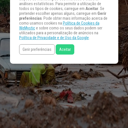
análises estatísticas. Para permitir a utilização de
todos os tipos de cookies, carregue em
Aceitar
. Se
pretender escolher apenas alguns, carregue em
Gerir
preferências
. Pode obter mais informação acerca de
como usamos cookies na
Política de Cookies da
WeMystic
e sobre como os seus dados podem ser
utilizados para a personalização de anúncios na
Política de Privacidade e de Uso da Google
.
Gerir preferências
Aceitar