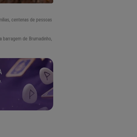
ílias, centenas de pessoas
da barragem de Brumadinho,
A
.