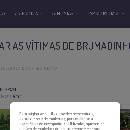
IAS
ASTROLOGIA
BEM-ESTAR
ESPIRITUALIDADE
AR AS VÍTIMAS DE BRUMADINH
REFLEXÕES E CONHECIMENTO
IC BRASIL
leitura:
4 min
Esta página web utiliza cookies necessários,
estatísticos e de marketing, para melhorar a
experiência de navegação do Utilizador, apresentar
acções de marketing do seu interesse e elaborar