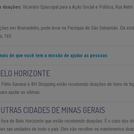
e doações:
Vicariato Episcopal para a Ação Social e Política, Rua Além 
ções em Brumadinho, pode levar na Paróquia de São Sebastião. Ela está
o, 165.
nais de que você tem a missão de ajudar as pessoas
BELO HORIZONTE
 Pátio Savassi e BH Shopping estão recebendo doações de itens de hig
ara ajudar as vítimas.
UTRAS CIDADES DE MINAS GERAIS
ora de Belo Horizonte que estão recebendo doações. É o caso dos sho
s nas unidades de todo o país. Eles irão recolher os mantimentos doa