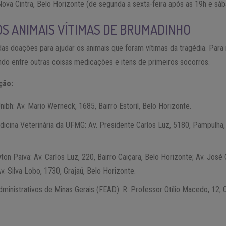
Nova Cintra, Belo Horizonte (de segunda a sexta-feira após as 19h e s
S ANIMAIS VÍTIMAS DE BRUMADINHO
s doações para ajudar os animais que foram vítimas da tragédia. Para 
ndo entre outras coisas medicações e itens de primeiros socorros.
ção:
nibh: Av. Mario Werneck, 1685, Bairro Estoril, Belo Horizonte.
icina Veterinária da UFMG: Av. Presidente Carlos Luz, 5180, Pampulha, 
ton Paiva: Av. Carlos Luz, 220, Bairro Caiçara, Belo Horizonte; Av. José
Av. Silva Lobo, 1730, Grajaú, Belo Horizonte.
ministrativos de Minas Gerais (FEAD): R. Professor Otílio Macedo, 12, 