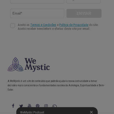
A WeMystic é um site de conteúdos que poderão ajudar a nossa comunidade a tomar
decisões mais conscientes e fundamentadas na área da Astrologia, Espiritualidade e Bem-
Estar.
WeMystic Podcast
WeMystic Podcast