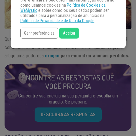
preferências
. Pode obter mais informação acerca de
como usamos cookies na
Política de Cookies da
WeMystic
e sobre como os seus dados podem ser
utilizados para a personalização de anúncios na
Política de Privacidade e de Uso da Google
.
Gerir preferências
Aceitar
Quando o nosso bichinho de estimação se perde, o sentimento é
como se um membro da família estivesse em apuros. Veja no
artigo uma poderosa
oração
para encontrar animais perdidos.
ENCONTRE AS RESPOSTAS QUE
VOCÊ PROCURA
Concentre sua energia na sua pergunta e escolha um
oráculo. Se prepare.
DESCUBRA AS RESPOSTAS