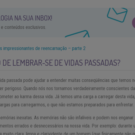
OGIA NA SUA INBOX!
 e conteúdos exclusivos.
s impressionantes de reencarnação – parte 2
O DE LEMBRAR-SE DE VIDAS PASSADAS?
vida passada pode ajudar a entender muitas conseqüências que temos n
r perigoso. Quando nós nos tornamos verdadeiramente conscientes da
bmeter ao karma dessa vida. Já temos uma carga a carregar desta vida, 
argas para carregarmos, o que não estamos preparados para enfrentar.
 memórias inexatas. As memórias não são infalíveis e podem nos enganar
imentos errados e desnecessários na nossa vida. Por exemplo: durant
muito clara, limpa e clarividente de um homem (que fisicamente não p