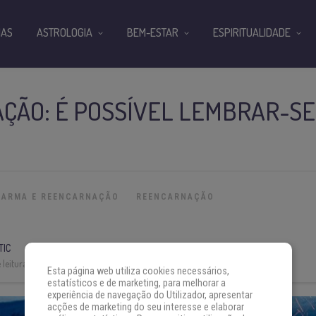
IAS
ASTROLOGIA
BEM-ESTAR
ESPIRITUALIDADE
ÃO: É POSSÍVEL LEMBRAR-SE
KARMA E REENCARNAÇÃO
REENCARNAÇÃO
TIC
leitura:
4 min
Esta página web utiliza cookies necessários,
estatísticos e de marketing, para melhorar a
experiência de navegação do Utilizador, apresentar
acções de marketing do seu interesse e elaborar