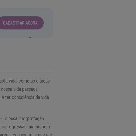
CADASTRAR AGORA
esta vida, como as citadas
 nossa vida passada
e ter consciência da vida
 – e essa interpretação
e uma regressão, um homem
arecia consigo mas que ele