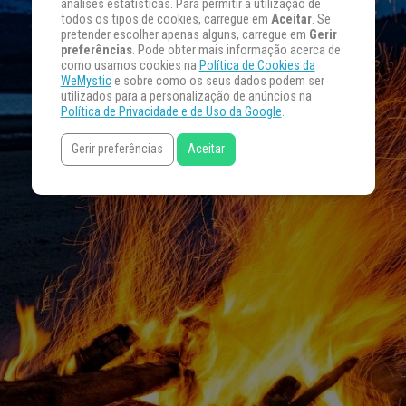
análises estatísticas. Para permitir a utilização de
todos os tipos de cookies, carregue em
Aceitar
. Se
pretender escolher apenas alguns, carregue em
Gerir
preferências
. Pode obter mais informação acerca de
como usamos cookies na
Política de Cookies da
WeMystic
e sobre como os seus dados podem ser
utilizados para a personalização de anúncios na
Política de Privacidade e de Uso da Google
.
Gerir preferências
Aceitar