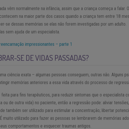
ada vêm normalmente na infância, assim que a criança começa a falar. 
contecem na maior parte dos casos quando a criança tem entre 18 mes
-se dessas memórias se elas não forem investigadas por um adulto. É
as sem ajuda de um especialista.
reencarnação impressionantes – parte 1
BRAR-SE DE VIDAS PASSADAS?
uma ciência exata – algumas pessoas conseguem, outras não. Alguns psi
tingir memórias anteriores a essa vida através do processo de regress
eita para fins terapêuticos, para reduzir sintomas que o especialista 
u de outra vida) no paciente, então a regressão pode: aliviar tensões, 
e também ser utilizado para estimular a concentração; libertar potenci
 É muito utilizado para fazer as pessoas se lembrarem de memórias ad
r seus comportamentos e esquecer traumas antigos.