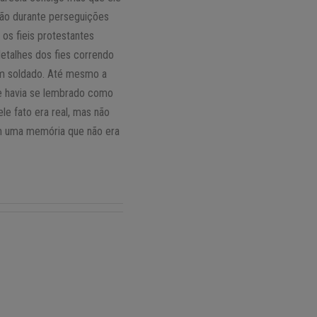
ião durante perseguições
os fieis protestantes
talhes dos fies correndo
um soldado. Até mesmo a
e havia se lembrado como
e fato era real, mas não
om uma memória que não era