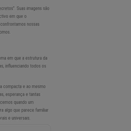
ecretos”. Suas imagens são
ctivo em que o
 confrontamos nossas
somos.
ema em que a estrutura da
s, influenciando todos os
rma compacta e ao mesmo
as, esperança e tantas
hecemos quando um
a algo que parece familiar
ais e universais.