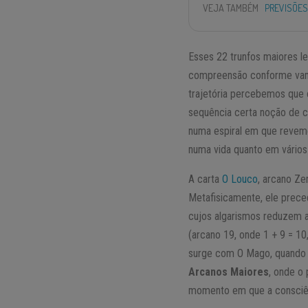
VEJA TAMBÉM
PREVISÕES
Esses 22 trunfos maiores l
compreensão conforme va
trajetória percebemos que
sequência certa noção de c
numa espiral em que revemo
numa vida quanto em vários 
A carta
O Louco
, arcano Ze
Metafisicamente, ele prece
cujos algarismos reduzem
(arcano 19, onde 1 + 9 = 10
surge com O Mago, quando i
Arcanos Maiores
, onde o
momento em que a consciên