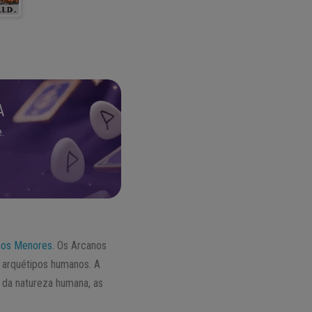
O
A
.
nos Menores
. Os Arcanos
 arquétipos humanos. A
da natureza humana, as