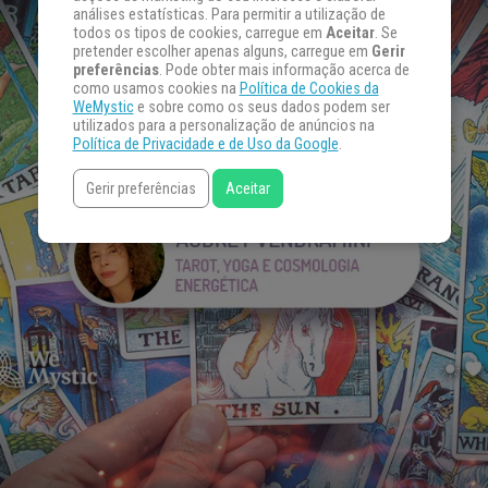
análises estatísticas. Para permitir a utilização de
todos os tipos de cookies, carregue em
Aceitar
. Se
pretender escolher apenas alguns, carregue em
Gerir
preferências
. Pode obter mais informação acerca de
como usamos cookies na
Política de Cookies da
WeMystic
e sobre como os seus dados podem ser
utilizados para a personalização de anúncios na
Política de Privacidade e de Uso da Google
.
Gerir preferências
Aceitar