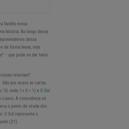
 facilita nossa
ma história. Ao longo dessa
m depreendemos dessa
e de forma linear, mas
o” – que pode se dar tanto
coisas retornam”.
. Não por acaso as cartas
o 10, onde 1+ 0 = 1) e
O Sol
do Louco. A consciência só
rca o ponto de virada dos
o. O Sol representa o
undo (21).