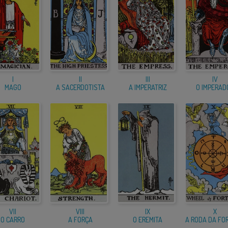
I
II
III
IV
MAGO
A SACERDOTISTA
A IMPERATRIZ
O IMPERAD
VII
VIII
IX
X
O CARRO
A FORÇA
O EREMITA
A RODA DA FO