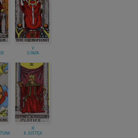
V
OR
O PAPA
XI
RTUNA
A JUSTIÇA