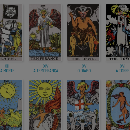
XIII
XIV
XV
XVI
A MORTE
A TEMPERANÇA
O DIABO
A TORRE