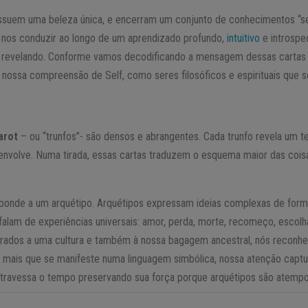
ossuem uma beleza única, e encerram um conjunto de conhecimentos “s
 nos conduzir ao longo de um aprendizado profundo,
intuitivo
e introspe
e revelando. Conforme vamos decodificando a mensagem dessas cartas
nossa compreensão de Self, como seres filosóficos e espirituais que 
arot
– ou “trunfos”- são densos e abrangentes. Cada trunfo revela um t
nvolve. Numa tirada, essas cartas traduzem o esquema maior das coisa
ponde a um arquétipo. Arquétipos expressam ideias complexas de fo
falam de experiências universais: amor, perda, morte, recomeço, escolh
grados a uma cultura e também à nossa bagagem ancestral, nós recon
r mais que se manifeste numa linguagem simbólica, nossa atenção captur
 atravessa o tempo preservando sua força porque arquétipos são atempor