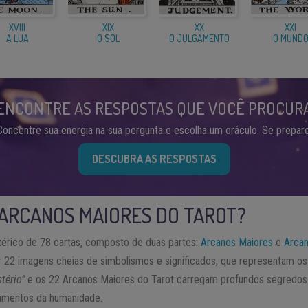
XVIII
XIX
XX
XXI
A LUA
O SOL
O JULGAMENTO
O MUND
ENCONTRE AS RESPOSTAS QUE VOCÊ PROCUR
Concentre sua energia na sua pergunta e escolha um oráculo. Se prepare
DESCUBRA AS RESPOSTAS
 ARCANOS MAIORES DO TAROT?
térico de 78 cartas, composto de duas partes:
Arcanos Maiores
e
Arca
22 imagens cheias de simbolismos e significados, que representam os
tério”
e os 22 Arcanos Maiores do Tarot carregam profundos segredos 
namentos da humanidade.