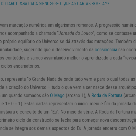
 DO TAROT PARA CADA SIGNO 2025: O QUE AS CARTAS REVELAM?
evam marcação numérica em algarismos romanos. A progressão numérica
mos acompanhado a chamada “
Jornada do Louco
”, como se contasse u
 o próprio equilíbrio do Universo se dá através das mutações. També
ircularidade, sugerindo que o desenvolvimento da
consciência
não ocorr
s conteúdos e vamos assimilando melhor o aprendizado a cada “revisã
ciclos encarnatórios.
ro, representa “o Grande Nada de onde tudo vem e para o qual todas as 
de a criação do Universo – tudo o que vem a ser nasce desse arquétipo
 a um quando somados são
O Mago
(arcano 1), A
Roda da Fortuna
(arcan
, e 1+ 0 = 1). Estas cartas representam o início, meio e fim da jornada 
nstaura o conceito de um “Eu”. No meio da série, A Roda da Fortuna ma
 primeiro ciclo de construção se fecha para começar nova desconstruçã
cia se integra aos demais aspectos do Eu. A jornada encerra com O M