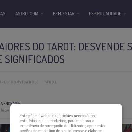
IAS
ASTROLOGIA
BEM-ESTAR
ESPIRITUALIDADE
AIORES DO TAROT: DESVENDE 
E SIGNIFICADOS
ORES CONVIDADOS
TAROT
 VENDRAMINI
leitura:
5 min
Esta página web utiliza cookies necessários,
estatísticos e de marketing, para melhorar a
experiência de navegação do Utilizador, apresentar
acções de marketing do seu interesse e elaborar