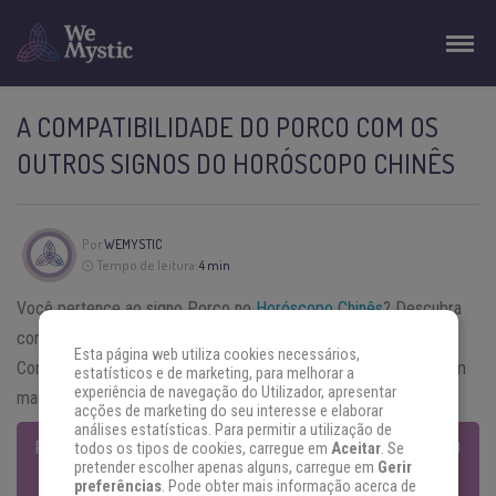
A COMPATIBILIDADE DO PORCO COM OS
OUTROS SIGNOS DO HORÓSCOPO CHINÊS
Por
WEMYSTIC
Tempo de leitura:
4 min
Você pertence ao signo Porco no
Horóscopo Chinês
? Descubra
como esse signo se relaciona com os demais signos chineses.
Esta página web utiliza cookies necessários,
Confira abaixo qual deles a parceria é forte e quais os que geram
estatísticos e de marketing, para melhorar a
experiência de navegação do Utilizador, apresentar
maiores conflitos.
acções de marketing do seu interesse e elaborar
análises estatísticas. Para permitir a utilização de
PREVISÕES COMPLETAS DO HORÓSCOPO CHINÊS 2017 – O ANO
todos os tipos de cookies, carregue em
Aceitar
. Se
pretender escolher apenas alguns, carregue em
Gerir
DO GALO
preferências
. Pode obter mais informação acerca de