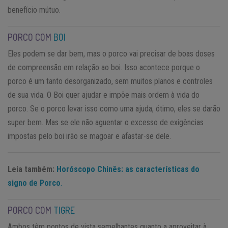
benefício mútuo.
PORCO COM
BOI
Eles podem se dar bem, mas o porco vai precisar de boas doses
de compreensão em relação ao boi. Isso acontece porque o
porco é um tanto desorganizado, sem muitos planos e controles
de sua vida. O Boi quer ajudar e impõe mais ordem à vida do
porco. Se o porco levar isso como uma ajuda, ótimo, eles se darão
super bem. Mas se ele não aguentar o excesso de exigências
impostas pelo boi irão se magoar e afastar-se dele.
Leia também:
Horóscopo Chinês: as características do
signo de Porco
.
PORCO COM
TIGRE
Ambos têm pontos de vista semelhantes quanto a aproveitar à