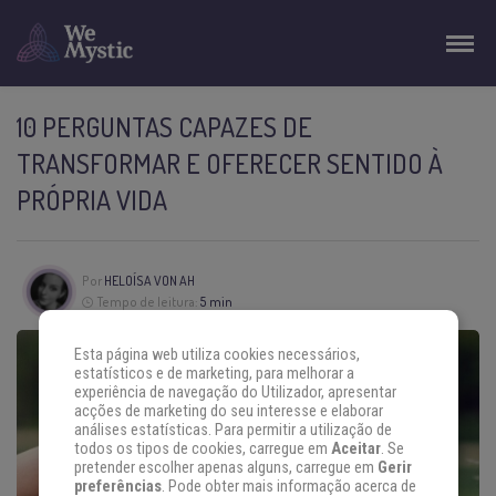
10 PERGUNTAS CAPAZES DE
TRANSFORMAR E OFERECER SENTIDO À
PRÓPRIA VIDA
Por
HELOÍSA VON AH
Tempo de leitura:
5 min
Esta página web utiliza cookies necessários,
estatísticos e de marketing, para melhorar a
experiência de navegação do Utilizador, apresentar
acções de marketing do seu interesse e elaborar
análises estatísticas. Para permitir a utilização de
todos os tipos de cookies, carregue em
Aceitar
. Se
pretender escolher apenas alguns, carregue em
Gerir
preferências
. Pode obter mais informação acerca de