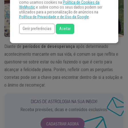
como usamos cookies na
Política de Cookies da
WeMystic
e sobre como os seus dados podem ser
utilizados para a personalização de anúncios na
Política de Privacidade e de Uso da Google
.
Gerir preferências
Aceitar
Diante de
períodos de desesperança
após determinado
acontecimento marcante em sua vida, é comum se que reflita e
questione-se sobre estar ou não fazendo o que é certo para
alcançar a felicidade plena. Porém, refletir com as perguntas
corretas pode ser a chave para encontrar dentro de si a solução e
o ânimo de recomeçar.
DICAS DE ASTROLOGIA NA SUA INBOX!
Receba previsões, dicas e conteúdos exclusivos.
CADASTRAR AGORA