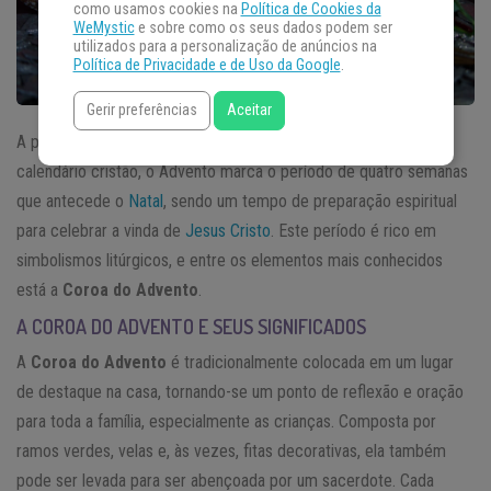
como usamos cookies na
Política de Cookies da
WeMystic
e sobre como os seus dados podem ser
utilizados para a personalização de anúncios na
Política de Privacidade e de Uso da Google
.
Gerir preferências
Aceitar
A palavra
advento
tem origem no latim e significa “chegada”. No
calendário cristão, o Advento marca o período de quatro semanas
que antecede o
Natal
, sendo um tempo de preparação espiritual
para celebrar a vinda de
Jesus Cristo
. Este período é rico em
simbolismos litúrgicos, e entre os elementos mais conhecidos
está a
Coroa do Advento
.
A COROA DO ADVENTO E SEUS SIGNIFICADOS
A
Coroa do Advento
é tradicionalmente colocada em um lugar
de destaque na casa, tornando-se um ponto de reflexão e oração
para toda a família, especialmente as crianças. Composta por
ramos verdes, velas e, às vezes, fitas decorativas, ela também
pode ser levada para ser abençoada por um sacerdote. Cada