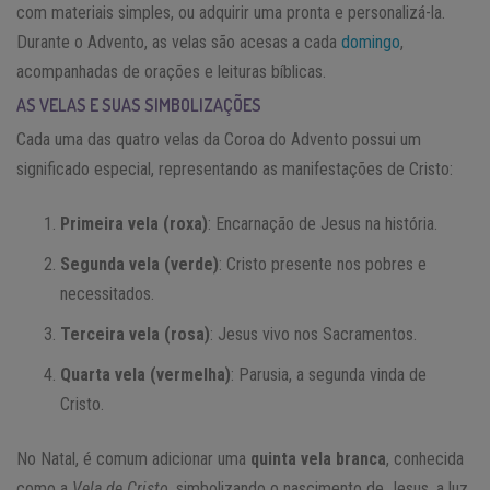
com materiais simples, ou adquirir uma pronta e personalizá-la.
Durante o Advento, as velas são acesas a cada
domingo
,
acompanhadas de orações e leituras bíblicas.
AS VELAS E SUAS SIMBOLIZAÇÕES
Cada uma das quatro velas da Coroa do Advento possui um
significado especial, representando as manifestações de Cristo:
Primeira vela (roxa)
: Encarnação de Jesus na história.
Segunda vela (verde)
: Cristo presente nos pobres e
necessitados.
Terceira vela (rosa)
: Jesus vivo nos Sacramentos.
Quarta vela (vermelha)
: Parusia, a segunda vinda de
Cristo.
No Natal, é comum adicionar uma
quinta vela branca
, conhecida
como a
Vela de Cristo
, simbolizando o nascimento de Jesus, a luz