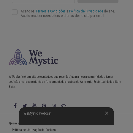
A WeMystic é um site de conteúdos que poderão ajudar a nossa comunidade a tomar
decisões mais conscientes e fundamentadas na área da Astrologia, Espiritualidade e Bem-
Estar.
WeMystic Podcast
WeMystic Podcast
Quem somos
Política de Privacidade
Condições gerais de utilização
Política de Utilização de Cookies