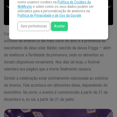
como usamos cookies na
Política de Cookies da
WeMystic
e sobre como os seus dados podem ser
utilizados para a personalização de anúncios na
Política de Privacidade e de Uso da Google
.
Gerir preferências
Aceitar
Com origem no norte da Europa,
Yule
é uma celebração ao
solstício de inverno (o dia mais curto do ano) e a promessa do
nascimento do deus solar Balder, nascido da deusa Frigga — além
de enaltecer a fertilidade da primavera, onde os alimentos se
tornam disponíveis novamente. Nos dias de hoje, o festival
relembra aos pagãos que a morte finalmente renasce.
Devido a celebração estar estritamente relacionada ao solstício
de inverno, Yule acontece em diferentes datas, dependendo do
hemisfério. No norte, o evento é comemorado a partir de 21 de
dezembro e, no sul, a partir de 21 de junho.