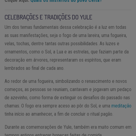
Clique Aqui:
Quais os mistérios do povo Celta?
CELEBRAÇÕES E TRADIÇÕES DO YULE
Um dos temas fundamentais dessa celebração é a luz em todas
as suas manifestações, seja o fogo de uma lareira, uma fogueira,
velas, tochas, dentre tantas outras possibilidades. As luzes e
ornamentos, como o Sol, a Lua e as estrelas, que faziam parte da
decoração em árvores, representaram os espíritos, que eram
lembrados ao final de cada ano.
Ao redor de uma fogueira, simbolizando o renascimento e novos
começos, as pessoas se reuniam, cantavam e jogavam um pedaço
de azevinho, como forma de extinguir os desafios do passado nas
chamas. O fogo era sempre aceso ao pôr do Sol, e uma
meditação
tinha início ao amanhecer, a fim de concluir o ritual pagão.
Durante as comemorações de Yule, também era muito comum em
tempos antigos entregar bonecas feitas de comida