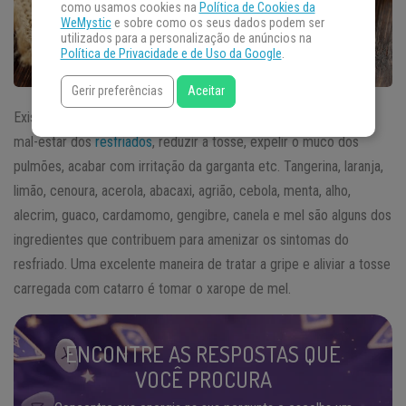
como usamos cookies na
Política de Cookies da
WeMystic
e sobre como os seus dados podem ser
utilizados para a personalização de anúncios na
Política de Privacidade e de Uso da Google
.
Gerir preferências
Aceitar
Existem frutas e ervas que são muito eficazes para combater o
mal-estar dos
resfriados
, reduzir a tosse, expelir o muco dos
pulmões, acabar com irritação da garganta etc. Tangerina, laranja,
limão, cenoura, acerola, abacaxi, agrião, cebola, menta, alho,
alecrim, guaco, cardamomo, gengibre, canela e mel são alguns dos
ingredientes que contribuem para amenizar os sintomas do
resfriado. Uma excelente maneira de tratar a gripe e aliviar a tosse
carregada com catarro é tomar o xarope de mel.
ENCONTRE AS RESPOSTAS QUE
VOCÊ PROCURA