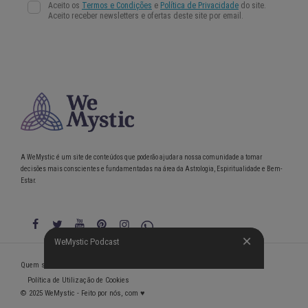
A WeMystic é um site de conteúdos que poderão ajudar a nossa comunidade a tomar
decisões mais conscientes e fundamentadas na área da Astrologia, Espiritualidade e Bem-
Estar.
WeMystic Podcast
WeMystic Podcast
Quem somos
Política de Privacidade
Condições gerais de utilização
Política de Utilização de Cookies
© 2025 WeMystic - Feito por nós, com ♥