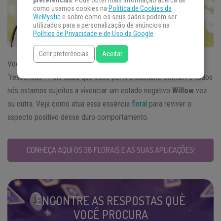
preferências
. Pode obter mais informação acerca de
como usamos cookies na
Política de Cookies da
WeMystic
e sobre como os seus dados podem ser
utilizados para a personalização de anúncios na
Política de Privacidade e de Uso da Google
.
Gerir preferências
Aceitar
Você provavelmente já disse que alguém era “amargurado” ou
“ressentido”. Pois saiba que esse perfil é bastante comum e todos
nós estamos sujeitos a vivenciar um estado negativo
Willow
vez
ou outra. Veja como atua essa essência
floral
para reviver o
aspecto positivo desse duro comportamento.
CONHEÇA AQUI OS 38 FLORAIS E AS SUAS APLICAÇÕES!
ENCONTRE AS RESPOSTAS QUE
VOCÊ PROCURA