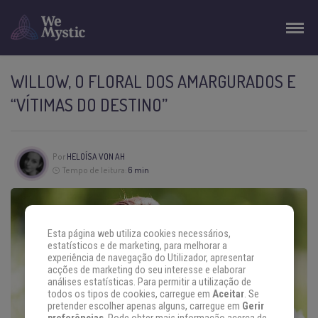
WILLOW, O FLORAL DOS AMARGURADOS E
“VÍTIMAS DO DESTINO”
Por
HELOÍSA VON AH
Tempo de leitura:
6 min
Esta página web utiliza cookies necessários,
estatísticos e de marketing, para melhorar a
experiência de navegação do Utilizador, apresentar
acções de marketing do seu interesse e elaborar
análises estatísticas. Para permitir a utilização de
todos os tipos de cookies, carregue em
Aceitar
. Se
pretender escolher apenas alguns, carregue em
Gerir