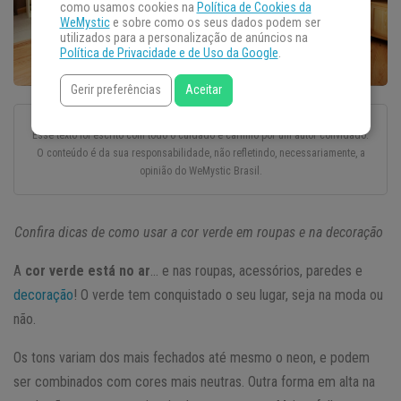
como usamos cookies na
Política de Cookies da
WeMystic
e sobre como os seus dados podem ser
utilizados para a personalização de anúncios na
Política de Privacidade e de Uso da Google
.
Gerir preferências
Aceitar
Esse texto foi escrito com todo o cuidado e carinho por um autor convidado.
O conteúdo é da sua responsabilidade, não refletindo, necessariamente, a
opinião do WeMystic Brasil.
Confira dicas de como usar a cor verde em roupas e na decoração
A
cor verde está no ar
… e nas roupas, acessórios, paredes e
decoração
! O verde tem conquistado o seu lugar, seja na moda ou
não.
Os tons variam dos mais fechados até mesmo o neon, e podem
ser combinados com cores mais neutras. Outra forma em alta na