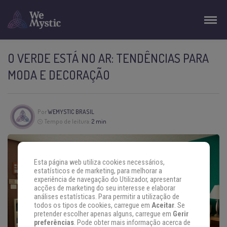
O VERDE ESTÁ NO AR: TENDÊNCIAS PARA
MODA E DECORAÇÃO
Por
WEMYSTIC BRASIL
Tempo de leitura:
2 min
Esta página web utiliza cookies necessários,
estatísticos e de marketing, para melhorar a
experiência de navegação do Utilizador, apresentar
acções de marketing do seu interesse e elaborar
análises estatísticas. Para permitir a utilização de
todos os tipos de cookies, carregue em
Aceitar
. Se
pretender escolher apenas alguns, carregue em
Gerir
preferências
. Pode obter mais informação acerca de