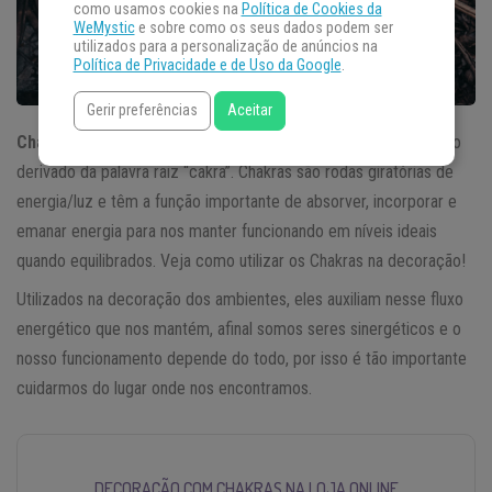
como usamos cookies na
Política de Cookies da
WeMystic
e sobre como os seus dados podem ser
utilizados para a personalização de anúncios na
Política de Privacidade e de Uso da Google
.
Gerir preferências
Aceitar
Chakra
é um termo sânscrito e significa “roda” ou “disco”, sendo
derivado da palavra raiz “cakra”. Chakras são rodas giratórias de
energia/luz e têm a função importante de absorver, incorporar e
emanar energia para nos manter funcionando em níveis ideais
quando equilibrados. Veja como utilizar os Chakras na decoração!
Utilizados na decoração dos ambientes, eles auxiliam nesse fluxo
energético que nos mantém, afinal somos seres sinergéticos e o
nosso funcionamento depende do todo, por isso é tão importante
cuidarmos do lugar onde nos encontramos.
DECORAÇÃO COM CHAKRAS NA LOJA ONLINE