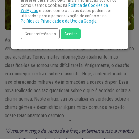
preferências
. Pode obter mais informação acerca de
como usamos cookies na
Política de Cookies da
WeMystic
e sobre como os seus dados podem ser
utilizados para a personalização de anúncios na
Política de Privacidade e de Uso da Google
.
Gerir preferências
Aceitar
Ao falarmos sobre
relacionamentos
entre chamas gêmeas,
verdade e mito podem se misturar até que você não saiba mais no
que acreditar. Temos muitas informações atualmente, mas
classifica-las se tornou uma difícil tarefa. Antigamente, o desafio
era conseguir um livro sobre o assunto. Hoje, a internet mudou
isso oferecendo milhares de informações a nossos dispor. Essa
nova realidade nos faz questionar sobre o que é verdade sobre a
chama gêmea. Neste artigo, vamos analisar as verdades sobre a
chama gêmea e desmistificar alguns mitos comuns a respeito
deste relacionamento cármico.
“O maior inimigo da verdade é frequentemente não a mentira