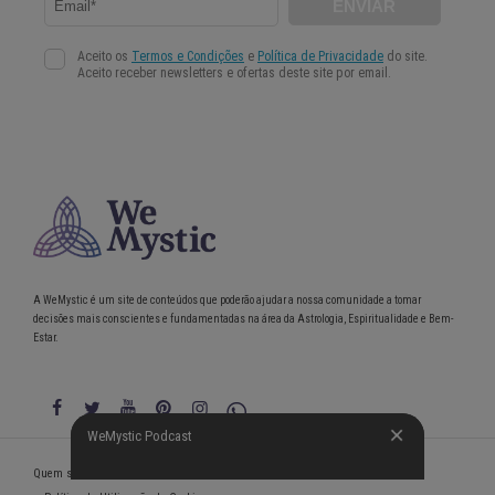
A WeMystic é um site de conteúdos que poderão ajudar a nossa comunidade a tomar
decisões mais conscientes e fundamentadas na área da Astrologia, Espiritualidade e Bem-
Estar.
WeMystic Podcast
WeMystic Podcast
Quem somos
Política de Privacidade
Condições gerais de utilização