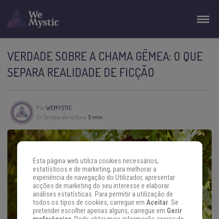
VERDADE SOBRE A CHAMA GÊMEA: O QUE
SEPARA REALIDADE DE FICÇÃO
Por
WEMYSTIC
Tempo de leitura:
5 min
Esta página web utiliza cookies necessários,
estatísticos e de marketing, para melhorar a
experiência de navegação do Utilizador, apresentar
acções de marketing do seu interesse e elaborar
análises estatísticas. Para permitir a utilização de
todos os tipos de cookies, carregue em
Aceitar
. Se
pretender escolher apenas alguns, carregue em
Gerir