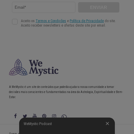
A WeMystic é um site de conteúdos que poderão ajudar a nossa comunidade a tomar
decisões mais conscientes e fundamentadas na área da Astrologia, Espiritualidade e Bem-
Estar.
WeMystic Podcast
WeMystic Podcast
Quem somos
Política de Privacidade
Condições gerais de utilização