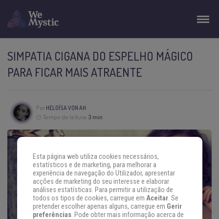
SIMPATIA CIGANA DO ESPELHO MÁGICO
PARA FICAR MAIS ATRAENTE
Por
HELOÍSA VON AH
Tempo de leitura:
3 min
Esta página web utiliza cookies necessários,
estatísticos e de marketing, para melhorar a
experiência de navegação do Utilizador, apresentar
acções de marketing do seu interesse e elaborar
análises estatísticas. Para permitir a utilização de
todos os tipos de cookies, carregue em
Aceitar
. Se
pretender escolher apenas alguns, carregue em
Gerir
preferências
. Pode obter mais informação acerca de