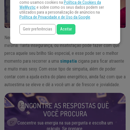
como usamos cookies na
Política de Cookies da
WeMystic
e sobre como os seus dados podem ser
utilizados para a personalização de anúncios na
Política de Privacidade e de Uso da Google
.
Gerir preferências
Aceitar
Nem sempre se está em sua melhor forma, ou bem consigo
mesma. Tanta insegurança, ou insatisfação pode fazer com que
perca aquele seu brilho tão especial, e esse pode ser o melhor
momento para recorrer a uma
simpatia
cigana para ficar atraente
e muito mais sexy. Com esse tipo de simpatia, além de poder
contar com a ajuda extra do plano energético, ainda faz com que a
autoestima se eleve e dê a você um ar de frescor e jovialidade.
ENCONTRE AS RESPOSTAS QUE
VOCÊ PROCURA
Concentre sua energia na sua pergunta e escolha um
oráculo. Se prepare.