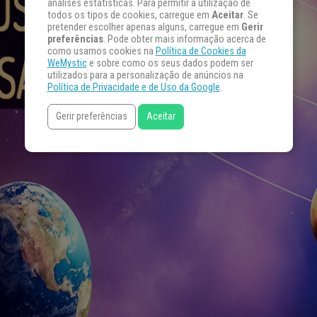
análises estatísticas. Para permitir a utilização de
todos os tipos de cookies, carregue em
Aceitar
. Se
pretender escolher apenas alguns, carregue em
Gerir
preferências
. Pode obter mais informação acerca de
como usamos cookies na
Política de Cookies da
WeMystic
e sobre como os seus dados podem ser
utilizados para a personalização de anúncios na
Política de Privacidade e de Uso da Google
.
Gerir preferências
Aceitar