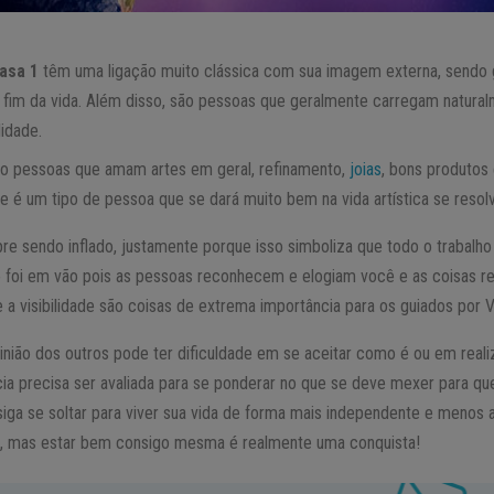
asa 1
têm uma ligação muito clássica com sua imagem externa, sendo 
 o fim da vida. Além disso, são pessoas que geralmente carregam natur
lidade.
ão pessoas que amam artes em geral, refinamento,
joias
, bons produtos 
e é um tipo de pessoa que se dará muito bem na vida artística se resol
re sendo inflado, justamente porque isso simboliza que todo o trabalh
 foi em vão pois as pessoas reconhecem e elogiam você e as coisas r
e a visibilidade são coisas de extrema importância para os guiados por 
ião dos outros pode ter dificuldade em se aceitar como é ou em real
a precisa ser avaliada para se ponderar no que se deve mexer para qu
ga se soltar para viver sua vida de forma mais independente e menos arti
 mas estar bem consigo mesma é realmente uma conquista!