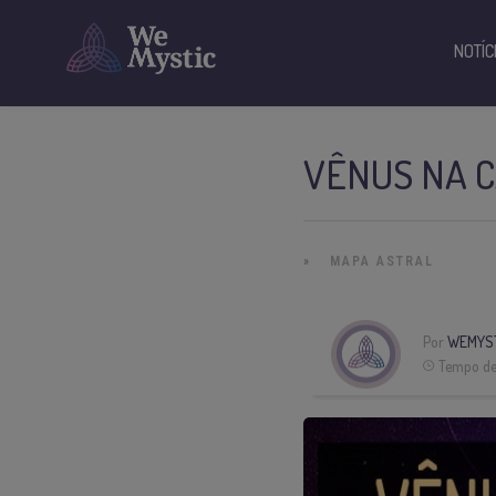
NOTÍC
VÊNUS NA C
»
MAPA ASTRAL
Por
WEMYS
Tempo de 