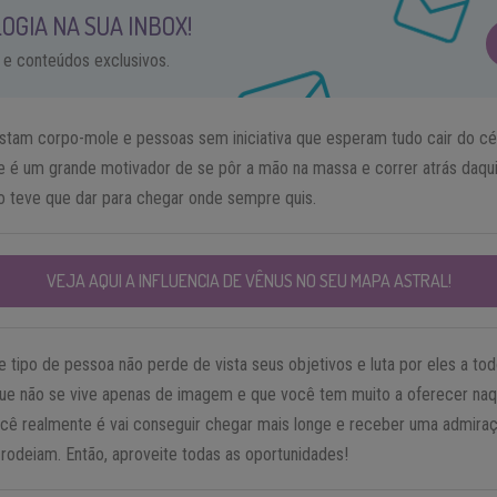
OGIA NA SUA INBOX!
 e conteúdos exclusivos.
testam corpo-mole e pessoas sem iniciativa que esperam tudo cair do c
 é um grande motivador de se pôr a mão na massa e correr atrás daqui
o teve que dar para chegar onde sempre quis.
VEJA AQUI A INFLUENCIA DE VÊNUS NO SEU MAPA ASTRAL!
 tipo de pessoa não perde de vista seus objetivos e luta por eles a to
que não se vive apenas de imagem e que você tem muito a oferecer naqu
ê realmente é vai conseguir chegar mais longe e receber uma admiraçã
rodeiam. Então, aproveite todas as oportunidades!