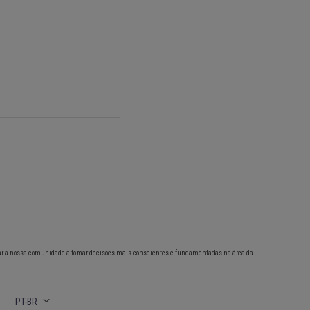
ar a nossa comunidade a tomar decisões mais conscientes e fundamentadas na área da
PT-BR