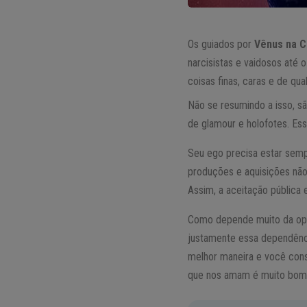
Os guiados por
Vênus na C
narcisistas e vaidosos até
coisas finas, caras e de qua
Não se resumindo a isso, s
de glamour e holofotes. Ess
Seu ego precisa estar semp
produções e aquisições não
Assim, a aceitação pública 
Como depende muito da opin
justamente essa dependênci
melhor maneira e você consi
que nos amam é muito bom,