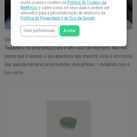
como usamos cookies na
Política de Cookies da
WeMystic
e sobre como os seus dados podem ser
utilizados para a personalização de anúncios na
Política de Privacidade e de Uso da Google
.
Gerir preferências
Aceitar
Uma das pedras mais cobiçadas para joias e acessórios, o
Topázio
é de uma beleza rara e alto valor de mercado. Mas não
pense que é apenas a sua aparência que importa; esse é um cristal
que guarda inúmeras propriedades energéticas — incluindo cura e
boa sorte.