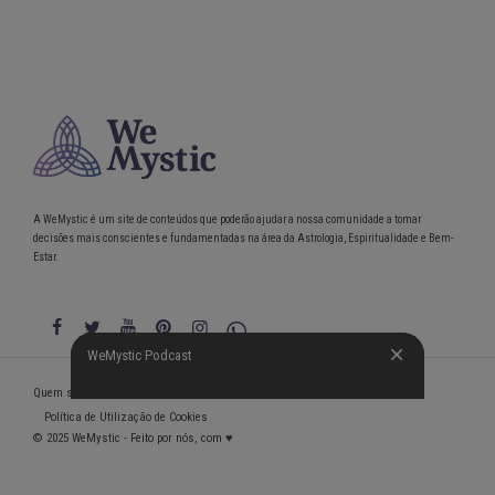
A WeMystic é um site de conteúdos que poderão ajudar a nossa comunidade a tomar
decisões mais conscientes e fundamentadas na área da Astrologia, Espiritualidade e Bem-
Estar.
WeMystic Podcast
WeMystic Podcast
Quem somos
Política de Privacidade
Condições gerais de utilização
Política de Utilização de Cookies
© 2025 WeMystic - Feito por nós, com ♥