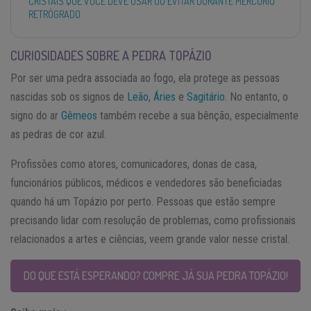
CRISTAIS QUE VOCÊ DEVE USAR OU EVITAR DURANTE MERCÚRIO
RETRÓGRADO
CURIOSIDADES SOBRE A PEDRA TOPÁZIO
Por ser uma pedra associada ao fogo, ela protege as pessoas
nascidas sob os signos de
Leão
,
Áries
e
Sagitário
. No entanto, o
signo do ar
Gêmeos
também recebe a sua bênção, especialmente
as pedras de cor azul.
Profissões como atores, comunicadores, donas de casa,
funcionários públicos, médicos e vendedores são beneficiadas
quando há um Topázio por perto. Pessoas que estão sempre
precisando lidar com resolução de problemas, como profissionais
relacionados a artes e ciências, veem grande valor nesse cristal.
DO QUE ESTÁ ESPERANDO? COMPRE JÁ SUA PEDRA TOPÁZIO!