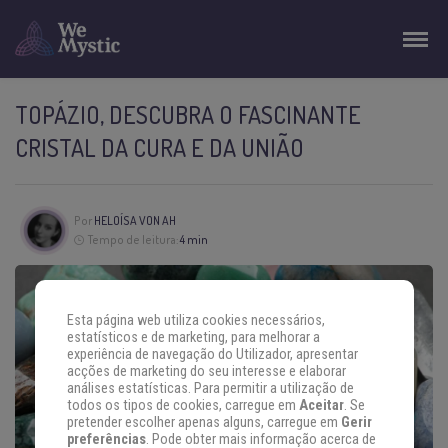
TOPÁZIO, DESCUBRA O FASCINANTE
CRISTAL DA CURA E DA UNIÃO
Por
HELOÍSA VON AH
Tempo de leitura:
4 min
Esta página web utiliza cookies necessários,
estatísticos e de marketing, para melhorar a
experiência de navegação do Utilizador, apresentar
acções de marketing do seu interesse e elaborar
análises estatísticas. Para permitir a utilização de
todos os tipos de cookies, carregue em
Aceitar
. Se
pretender escolher apenas alguns, carregue em
Gerir
preferências
. Pode obter mais informação acerca de