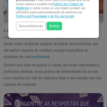
preferências
. Pode obter mais informação acerca de
como usamos cookies na
Política de Cookies da
WeMystic
e sobre como os seus dados podem ser
utilizados para a personalização de anúncios na
Política de Privacidade e de Uso da Google
.
Gerir preferências
Aceitar
A
Cristaloterapia
é uma arte que utiliza do poder de
pedras
e
cristais para trazer
boa sorte
e fortalecer pontos específicos.
Sendo assim, acabaram surgindo as pedras das profissões, que
são gemas capazes de canalizar energias específicas às
atividades de cada
profissional
.
Existem uma série de pedras e cristais que estão relacionadas a
profissões distintas, essas pedras são determinadas de acordo
com a história por trás de cada uma delas e das energias que são
capazes de manipular.
ENCONTRE AS RESPOSTAS QUE