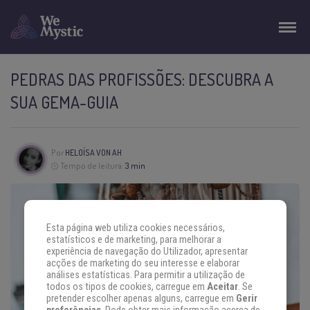
PEDRAS DAS PROFISSÕES: DESCUBRA A
SUA GEMA-GUIA
Por
HELOÍSA VON AH
Tempo de leitura:
3 min
Esta página web utiliza cookies necessários,
estatísticos e de marketing, para melhorar a
experiência de navegação do Utilizador, apresentar
acções de marketing do seu interesse e elaborar
análises estatísticas. Para permitir a utilização de
todos os tipos de cookies, carregue em
Aceitar
. Se
pretender escolher apenas alguns, carregue em
Gerir