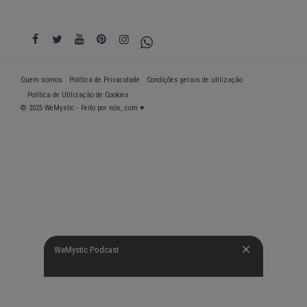
Quem somos
Política de Privacidade
Condições gerais de utilização
Política de Utilização de Cookies
© 2025 WeMystic - Feito por nós, com ♥
WeMystic Podcast
WeMystic Podcast