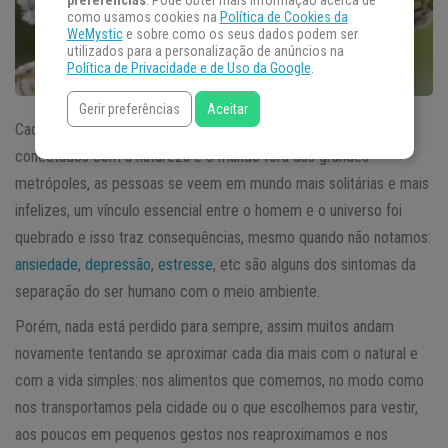
preferências
. Pode obter mais informação acerca de
como usamos cookies na
Política de Cookies da
WeMystic
e sobre como os seus dados podem ser
utilizados para a personalização de anúncios na
Política de Privacidade e de Uso da Google
.
Gerir preferências
Aceitar
Cada vez mais conectados com a tecnologia, cada vez menos
conectados com a natureza e o mundo fora das grandes
metrópoles, as pessoas se veem em mundo mais solitárias e mais
infelizes, um vínculo essencial entre o homem e o universo foi
quebrado e isso traz consequências, mesmo quando não notamos:
ansiedade
,
depressão
,
estresse
, etc são alguns dos sintomas da
separação do ser humano com o meio ambiente.
Porém, nada está perdido para sempre, assim muitos andam
novamente tentando se aproximar cada dia mais com o natural e
com a vida simples: nos alimentos que comemos, no modo como
nos transportamos pela cidade ou o que escolhemos para vestir,
aos poucos em pequenos gestos nos reaproximamos e nos