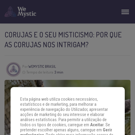
CORUJAS E O SEU MISTICISMO: POR QUE
AS CORUJAS NOS INTRIGAM?
Por
WEMYSTIC BRASIL
Tempo de leitura:
3 min
Esta página web utiliza cookies necessários,
estatísticos e de marketing, para melhorar a
experiência de navegação do Utilizador, apresentar
acções de marketing do seu interesse e elaborar
análises estatísticas. Para permitir a utilização de
todos os tipos de cookies, carregue em
Aceitar
. Se
pretender escolher apenas alguns, carregue em
Gerir