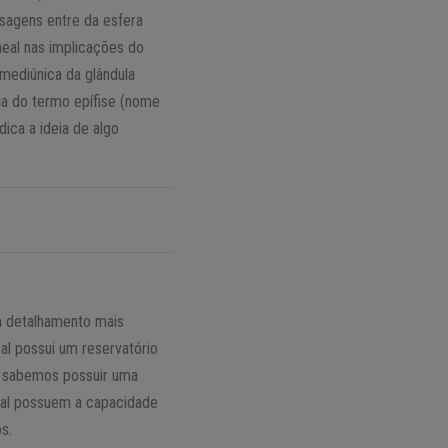
nsagens entre da esfera
ineal nas implicações do
mediúnica da glândula
ia do termo epífise (nome
dica a ideia de algo
m detalhamento mais
eal possui um reservatório
ue sabemos possuir uma
neal possuem a capacidade
s.