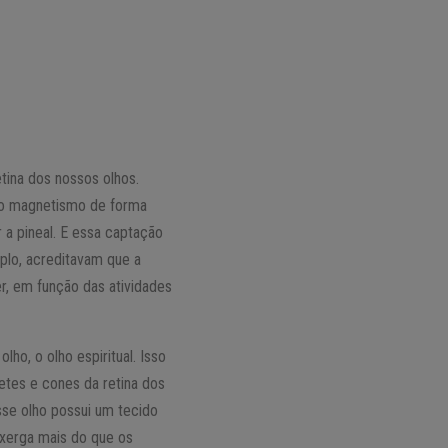
tina dos nossos olhos.
a o magnetismo de forma
r a pineal. E essa captação
mplo, acreditavam que a
er, em função das atividades
lho, o olho espiritual. Isso
etes e cones da retina dos
sse olho possui um tecido
nxerga mais do que os