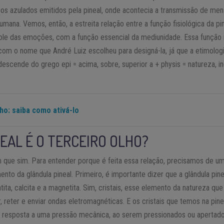
sos azulados emitidos pela pineal, onde acontecia a transmissão de me
humana. Vemos, então, a estreita relação entre a função fisiológica da p
ole das emoções, com a função essencial da mediunidade. Essa função 
 com o nome que André Luiz escolheu para designá-la, já que a etimolog
descende do grego epi = acima, sobre, superior a + physis = natureza, in
lho: saiba como ativá-lo
EAL É O TERCEIRO OLHO?
 que sim. Para entender porque é feita essa relação, precisamos de u
nto da glândula pineal. Primeiro, é importante dizer que a glândula pin
tita, calcita e a magnetita. Sim, cristais, esse elemento da natureza q
, reter e enviar ondas eletromagnéticas. E os cristais que temos na pi
m resposta a uma pressão mecânica, ao serem pressionados ou apertado