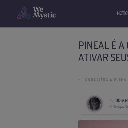
NOTÍC
PINEAL É A
ATIVAR SEU
»
CONSCIÊNCIA PLENA
Por
GUTA M
Tempo de