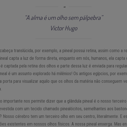
“A alma é um olho sem pálpebra”
Victor Hugo
beça translúcida, por exemplo, a pineal possui retina, assim como a re
pineal capta a luz de forma direta, enquanto em nós, humanos, ela capt
 é captada pela retina dos olhos e parte dessa luz é enviada para regula
neal é um assunto explorado há milênios! Os antigos egípcios, por exe
, a porta para visualizar aquilo que os olhos da matéria não conseguem v
.
o importante nos permite dizer que a glândula pineal é o nosso terceiro o
 revestida com um tecido chamado pinealócitos, semelhantes aos baston
l? Nosso cérebro tem um terceiro olho em seu centro, literalmente. E e
ções existentes em nossos olhos físicos. A nossa pineal enxerga. Mas e