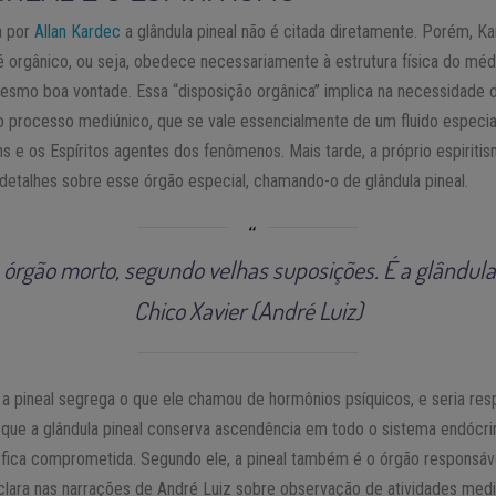
ta por
Allan Kardec
a glândula pineal não é citada diretamente. Porém, K
 orgânico, ou seja, obedece necessariamente à estrutura física do m
 mesmo boa vontade. Essa “disposição orgânica” implica na necessidade
o processo mediúnico, que se vale essencialmente de um fluido especia
uns e os Espíritos agentes dos fenômenos. Mais tarde, a próprio espiriti
detalhes sobre esse órgão especial, chamando-o de glândula pineal.
e órgão morto, segundo velhas suposições. É a glândula
Chico Xavier (André Luiz)
a pineal segrega o que ele chamou de hormônios psíquicos, e seria res
z que a glândula pineal conserva ascendência em todo o sistema endócri
ca fica comprometida. Segundo ele, a pineal também é o órgão responsáv
ca clara nas narrações de André Luiz sobre observação de atividades med