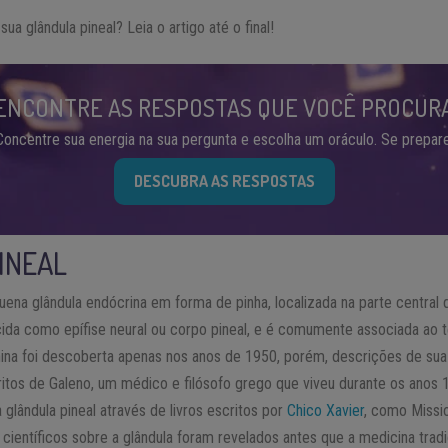
ua glândula pineal? Leia o artigo até o final!
ENCONTRE AS RESPOSTAS QUE VOCÊ PROCUR
Concentre sua energia na sua pergunta e escolha um oráculo. Se prepare
DESCUBRA AS RESPOSTAS
INEAL
uena glândula endócrina em forma de pinha, localizada na parte central 
ida como epífise neural ou corpo pineal, e é comumente associada ao t
na foi descoberta apenas nos anos de 1950, porém, descrições de sua
itos de Galeno, um médico e filósofo grego que viveu durante os anos 1
lândula pineal através de livros escritos por
Chico Xavier
, como Missio
científicos sobre a glândula foram revelados antes que a medicina tradi