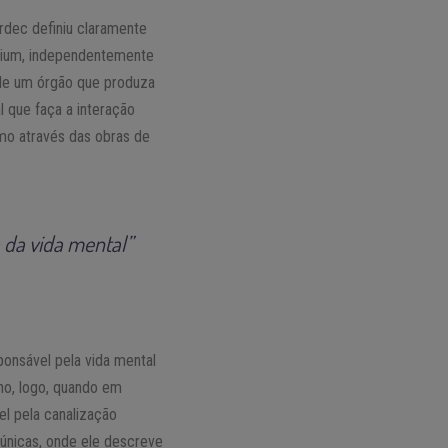
ardec definiu claramente
édium, independentemente
 de um órgão que produza
l que faça a interação
smo através das obras de
 da vida mental”
ponsável pela vida mental
no, logo, quando em
el pela canalização
iúnicas, onde ele descreve