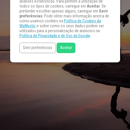
análises estatísticas. Para permitir a utilização de
todos os tipos de cookies, carregue em
Aceitar
. Se
pretender escolher apenas alguns, carregue em
Gerir
preferências
. Pode obter mais informação acerca de
como usamos cookies na
Política de Cookies da
WeMystic
e sobre como os seus dados podem ser
utilizados para a personalização de anúncios na
Política de Privacidade e de Uso da Google
.
Gerir preferências
Aceitar