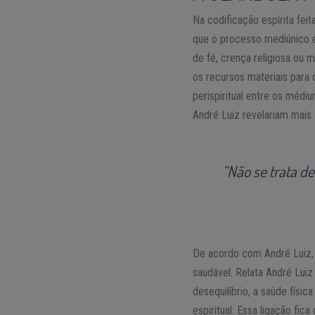
Na codificação espírita fei
que o processo mediúnico é
de fé, crença religiosa ou
os recursos materiais para 
perispiritual entre os médi
André Luiz revelariam mais 
“Não se trata d
De acordo com André Luiz, 
saudável. Relata André Lui
desequilíbrio, a saúde físi
espiritual. Essa ligação fi