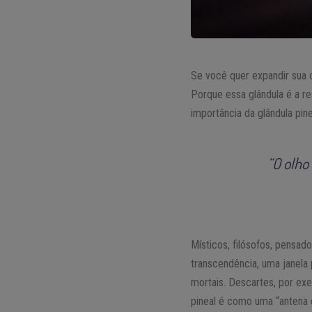
Se você quer expandir sua 
Porque essa glândula é a r
importância da glândula pi
“O olho
Místicos, filósofos, pensad
transcendência, uma janela p
mortais. Descartes, por ex
pineal é como uma “antena e