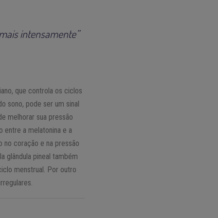
a mais intensamente”
ano, que controla os ciclos
do sono, pode ser um sinal
ode melhorar sua pressão
 entre a melatonina e a
vo no coração e na pressão
la glândula pineal também
iclo menstrual. Por outro
rregulares.