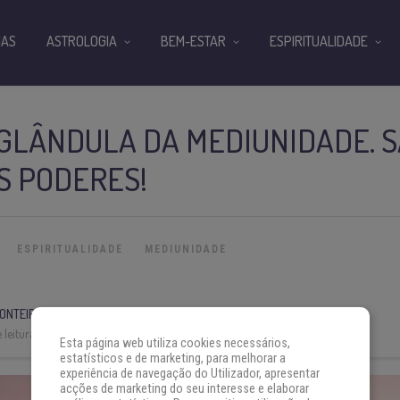
IAS
ASTROLOGIA
BEM-ESTAR
ESPIRITUALIDADE
 GLÂNDULA DA MEDIUNIDADE. 
S PODERES!
ESPIRITUALIDADE
MEDIUNIDADE
ONTEIRO
 leitura:
10 min
Esta página web utiliza cookies necessários,
estatísticos e de marketing, para melhorar a
experiência de navegação do Utilizador, apresentar
acções de marketing do seu interesse e elaborar