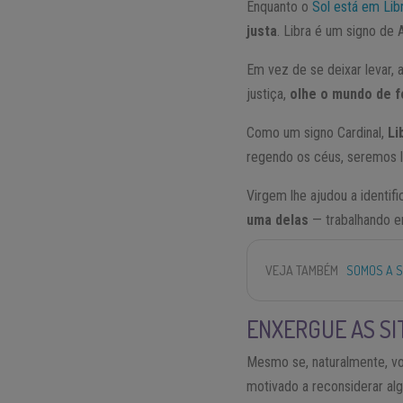
Enquanto o
Sol está em Lib
justa
. Libra é um signo de
Em vez de se deixar levar, 
justiça,
olhe o mundo de f
Como um signo Cardinal,
Li
regendo os céus, seremos 
Virgem lhe ajudou a identif
uma delas
— trabalhando e
VEJA TAMBÉM
SOMOS A S
ENXERGUE AS S
Mesmo se, naturalmente, vo
motivado a reconsiderar al