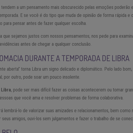
 tendem a um pensamento mais obscurecido pelas emoções poderão e
temporada. E se você é do tipo que muda de opinião de forma rápida e o
 para pensar antes de fazer qualquer escolha.
ra que sejamos justos com nossos pensamentos; nos pede para examina
 evidências antes de chegar a qualquer conclusão.
LOMACIA DURANTE A TEMPORADA DE LIBRA
te aberta” torna Libra um signo delicado e diplomático. Pelo lado bom,
ial; por outro, pode soar um pouco insolente.
 Libra
, pode ser mais difícil fazer as coisas acontecerem ou tomar g
 pessoas que você ama e resolver problemas de forma colaborativa.
á lembrá-lo de valorizar suas amizades e relacionamentos, bem como 
r seus amigos, ouvi-los sem julgamentos e fazer o trabalho de se conect
É BELO