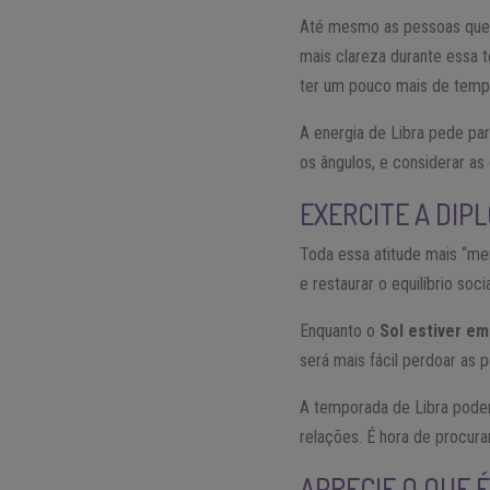
Até mesmo as pessoas que
mais clareza durante essa 
ter um pouco mais de tempo
A energia de Libra pede pa
os ângulos, e considerar as
EXERCITE A DIP
Toda essa atitude mais “men
e restaurar o equilíbrio soc
Enquanto o
Sol estiver em
será mais fácil perdoar as
A temporada de Libra poder
relações. É hora de procura
APRECIE O QUE 