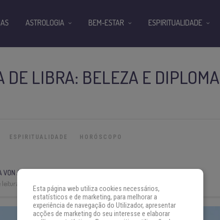
IAS
ASTROLOGIA
BEM-ESTAR
ESPIRITUALIDADE
DE LIBRA: BELEZA E DIPLOMA
ESPIRITUALIDADE
HORÓSCOPO
A VON AH
leitura:
4 min
Esta página web utiliza cookies necessários,
estatísticos e de marketing, para melhorar a
experiência de navegação do Utilizador, apresentar
acções de marketing do seu interesse e elaborar