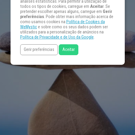
análises estatísticas. Para permitir a utilização de
todos os tipos de cookies, carregue em
Aceitar
. Se
pretender escolher apenas alguns, carregue em
Gerir
preferências
. Pode obter mais informação acerca de
como usamos cookies na
Política de Cookies da
WeMystic
e sobre como os seus dados podem ser
utilizados para a personalização de anúncios na
Política de Privacidade e de Uso da Google
.
Gerir preferências
Aceitar