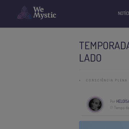
NOTÍC
TEMPORADA 
LADO
»
CONSCIÊNCIA PLENA
Por
HELOÍS
Tempo de 