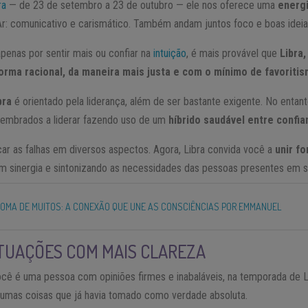
ra
— de 23 de setembro a 23 de outubro — ele nos oferece uma
energi
 Ar: comunicativo e carismático. Também andam juntos foco e boas ideia
apenas por sentir mais ou confiar na
intuição
, é mais provável que
Libra,
orma racional, da maneira mais justa e com o mínimo de favoritis
bra
é orientado pela liderança, além de ser bastante exigente. No entant
lembrados a liderar fazendo uso de um
híbrido saudável entre confi
icar as falhas em diversos aspectos. Agora, Libra convida você a
unir f
m sinergia e sintonizando as necessidades das pessoas presentes em s
OMA DE MUITOS: A CONEXÃO QUE UNE AS CONSCIÊNCIAS POR EMMANUEL
ITUAÇÕES COM MAIS CLAREZA
cê é uma pessoa com opiniões firmes e inabaláveis, na temporada de L
gumas coisas que já havia tomado como verdade absoluta.