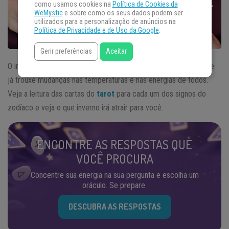
como usamos cookies na
Política de Cookies da
WeMystic
e sobre como os seus dados podem ser
utilizados para a personalização de anúncios na
Política de Privacidade e de Uso da Google
.
Gerir preferências
Aceitar
O inverno chegou no hemisfério sul no dia 21 de junho de 2018 e
já trouxe mudanças nas temperaturas e nas energias de todos.
Veja a leitura das cartas do
tarot
para cada um dos signos do
zodíaco e veja o que inverno irá atrair para você.
ENCONTRE AS RESPOSTAS QUE
VOCÊ PROCURA
Concentre sua energia na sua pergunta e escolha um
oráculo. Se prepare.
DESCUBRA AS RESPOSTAS