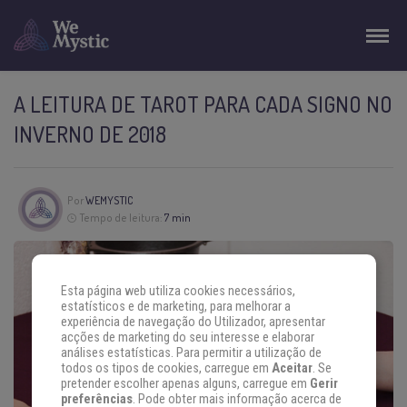
A LEITURA DE TAROT PARA CADA SIGNO NO
INVERNO DE 2018
Por
WEMYSTIC
Tempo de leitura:
7 min
Esta página web utiliza cookies necessários,
estatísticos e de marketing, para melhorar a
experiência de navegação do Utilizador, apresentar
acções de marketing do seu interesse e elaborar
análises estatísticas. Para permitir a utilização de
todos os tipos de cookies, carregue em
Aceitar
. Se
pretender escolher apenas alguns, carregue em
Gerir
preferências
. Pode obter mais informação acerca de