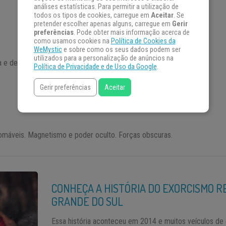
análises estatísticas. Para permitir a utilização de
todos os tipos de cookies, carregue em
Aceitar
. Se
pretender escolher apenas alguns, carregue em
Gerir
preferências
. Pode obter mais informação acerca de
como usamos cookies na
Política de Cookies da
WeMystic
e sobre como os seus dados podem ser
utilizados para a personalização de anúncios na
 e delito.
Política de Privacidade e de Uso da Google
.
Gerir preferências
Aceitar
omáveis. Magnetismo e poder oculto. Forças obscuras.
CONHEÇA A HISTÓRIA DO EXORCISMO R
GRANDE DO SUL
Essa história aconteceu em 2014 e muitos veículos de