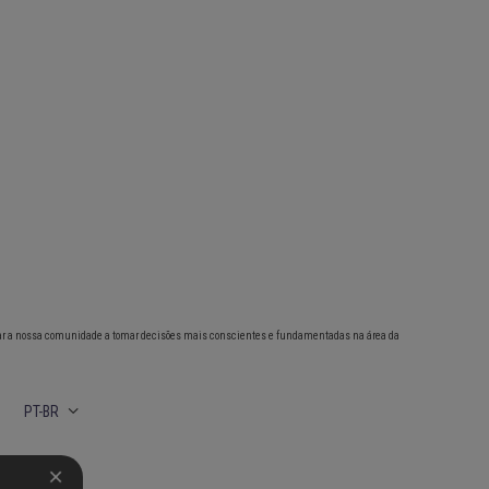
ar a nossa comunidade a tomar decisões mais conscientes e fundamentadas na área da
PT-BR