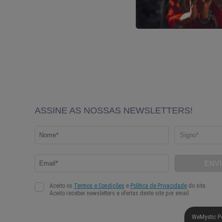
WeMystic P