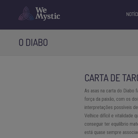
NOTÍC
O DIABO
CARTA DE TAR
As asas na carta do Diabo 
força da paixão, com os doi
interpretações possíveis des
Velhice difícil e vitalidad
conseguir ter equilíbrio ma
está quase sempre associad