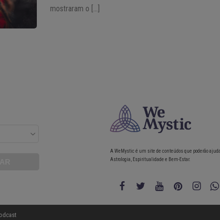
mostraram o […]
A WeMystic é um site de conteúdos que poderão ajud
Astrologia, Espiritualidade e Bem-Estar.
odcast