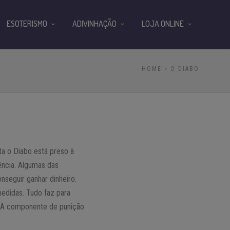
ESOTERISMO
ADIVINHAÇÃO
LOJA ONLINE
HOME
» O DIABO
ta o Diabo está preso à
ência. Algumas das
onseguir ganhar dinheiro.
medidas. Tudo faz para
ão. A componente de punição