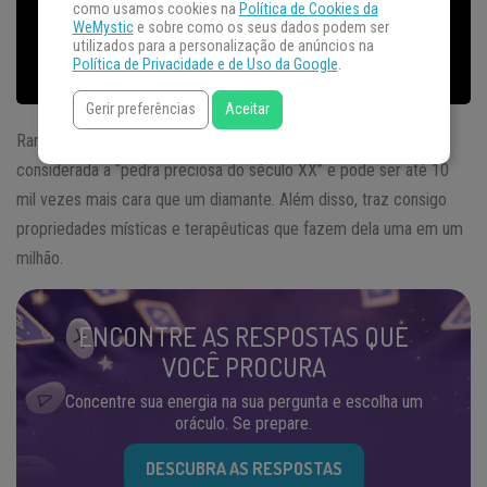
como usamos cookies na
Política de Cookies da
WeMystic
e sobre como os seus dados podem ser
utilizados para a personalização de anúncios na
Política de Privacidade e de Uso da Google
.
Gerir preferências
Aceitar
Rara, valiosa e de uma beleza estonteante, a
Tanzanita
foi
considerada a “pedra preciosa do século XX” e pode ser até 10
mil vezes mais cara que um diamante. Além disso, traz consigo
propriedades místicas e terapêuticas que fazem dela uma em um
milhão.
ENCONTRE AS RESPOSTAS QUE
VOCÊ PROCURA
Concentre sua energia na sua pergunta e escolha um
oráculo. Se prepare.
DESCUBRA AS RESPOSTAS