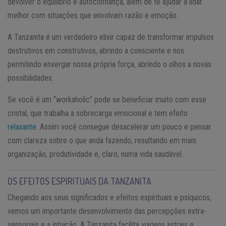
devolver o equilíbrio e autoconfiança, além de te ajudar a lidar
melhor com situações que envolvam razão e emoção.
A Tanzanita é um verdadeiro elixir capaz de transformar impulsos
destrutivos em construtivos, abrindo a consciente e nos
permitindo enxergar nossa própria força, abrindo o olhos a novas
possibilidades.
Se você é um “workaholic” pode se beneficiar muito com esse
cristal, que trabalha a sobrecarga emocional e tem efeito
relaxante
. Assim você consegue desacelerar um pouco e pensar
com clareza sobre o que anda fazendo, resultando em mais
organização, produtividade e, claro, numa vida saudável.
OS EFEITOS ESPIRITUAIS DA TANZANITA
Chegando aos seus significados e efeitos espirituais e psíquicos,
vemos um importante desenvolvimento das percepções extra-
sensoriais e a intuição. A Tanzanita facilita viagens astrais e