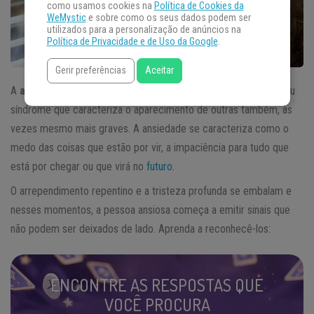
como usamos cookies na
Política de Cookies da
WeMystic
e sobre como os seus dados podem ser
utilizados para a personalização de anúncios na
Política de Privacidade e de Uso da Google
.
Gerir preferências
Aceitar
A
ansiedade
é já considerada hoje em dia como uma doença ou
síndrome que caracteriza o aparecimento de outras também, às
vezes mesmo mais graves. A ansiedade se caracteriza como o
medo das coisas que estão por vir, a impaciência para tudo que
está por chegar ou que virá no
futuro
.
O arrependimento repentino e a tristeza profunda se embalam e
nesses momentos, a pessoa ansiosa começa a emitir sinais que
não podem ser deixados de lado. Aprenda a reconhecê-los:
ENCONTRE AS RESPOSTAS QUE
VOCÊ PROCURA