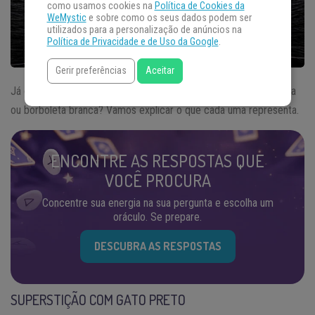
como usamos cookies na
Política de Cookies da
WeMystic
e sobre como os seus dados podem ser
utilizados para a personalização de anúncios na
Política de Privacidade e de Uso da Google
.
Gerir preferências
Aceitar
Já ouviu falar em
superstição
sobre gato preto, borboleta preta
ou borboleta branca? Vamos explicar o que cada uma representa.
ENCONTRE AS RESPOSTAS QUE
VOCÊ PROCURA
Concentre sua energia na sua pergunta e escolha um
oráculo. Se prepare.
DESCUBRA AS RESPOSTAS
SUPERSTIÇÃO COM GATO PRETO