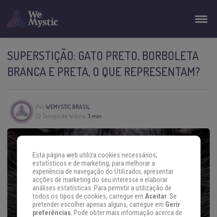
SUPERSTIÇÃO: GATO PRETO, BORBOLETA
BRANCA E PRETA, O QUE REPRESENTAM?
Por
WEMYSTIC BRASIL
Tempo de leitura:
3 min
Esta página web utiliza cookies necessários,
estatísticos e de marketing, para melhorar a
experiência de navegação do Utilizador, apresentar
acções de marketing do seu interesse e elaborar
análises estatísticas. Para permitir a utilização de
todos os tipos de cookies, carregue em
Aceitar
. Se
pretender escolher apenas alguns, carregue em
Gerir
preferências
. Pode obter mais informação acerca de