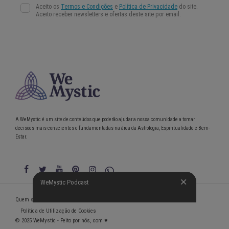
A WeMystic é um site de conteúdos que poderão ajudar a nossa comunidade a tomar
decisões mais conscientes e fundamentadas na área da Astrologia, Espiritualidade e Bem-
Estar.
WeMystic Podcast
WeMystic Podcast
Quem somos
Política de Privacidade
Condições gerais de utilização
Política de Utilização de Cookies
© 2025 WeMystic - Feito por nós, com ♥