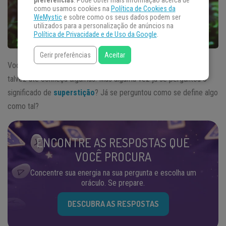
preferências
. Pode obter mais informação acerca de
como usamos cookies na
Política de Cookies da
WeMystic
e sobre como os seus dados podem ser
utilizados para a personalização de anúncios na
Política de Privacidade e de Uso da Google
.
Gerir preferências
Aceitar
Você provavelmente já ouviu falar em superstição, crenças, e
talvez até conheça algumas. Mas alguma vez já se perguntou o
significado de
superstição
? Já se perguntou como se define algo
como tal?
ENCONTRE AS RESPOSTAS QUE
VOCÊ PROCURA
Concentre sua energia na sua pergunta e escolha um
oráculo. Se prepare.
DESCUBRA AS RESPOSTAS